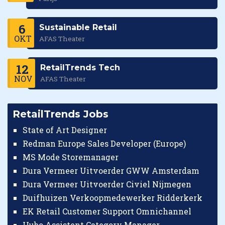
6
Sustainable Retail
OKT
AFAS Theater
12
RetailTrends Tech
NOV
AFAS Theater
RetailTrends Jobs
State of Art Designer
Redman Europe Sales Developer (Europe)
MS Mode Storemanager
Dura Vermeer Uitvoerder GWW Amsterdam
Dura Vermeer Uitvoerder Civiel Nijmegen
Duifhuizen Verkoopmedewerker Ridderkerk
EK Retail Customer Support Omnichannel
Hubo Assistent Category Manager