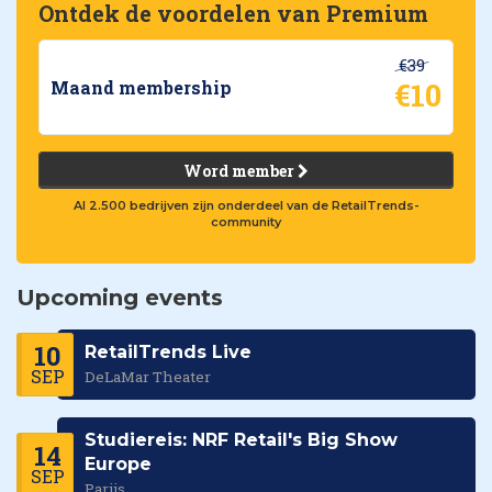
Ontdek de voordelen van Premium
€39
€10
Maand membership
Word member
Al 2.500 bedrijven zijn onderdeel van de RetailTrends-
community
Upcoming events
10
RetailTrends Live
SEP
DeLaMar Theater
Studiereis: NRF Retail's Big Show
14
Europe
SEP
Parijs