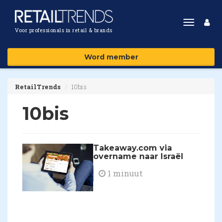
Toggle
Voor professionals in retail & brands
navigat
Word member
RetailTrends
10bis
10bis
Takeaway.com via
overname naar Israël
1 minuut