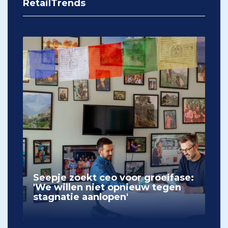
RetailTrends
Seepje zoekt ceo voor groeifase:
'We willen niet opnieuw tegen
stagnatie aanlopen'