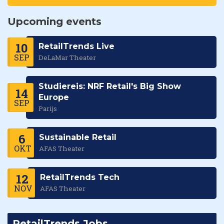
Upcoming events
10
RetailTrends Live
SEP
DeLaMar Theater
Studiereis: NRF Retail's Big Show
14
Europe
SEP
Parijs
6
Sustainable Retail
OKT
AFAS Theater
12
RetailTrends Tech
NOV
AFAS Theater
RetailTrends Jobs