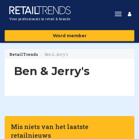
Toggle
Voor professionals in retail & brands
navigat
Word member
RetailTrends
Ben & Jerry's
Ben & Jerry's
Mis niets van het laatste
retailnieuws