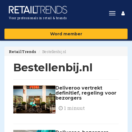
Toggle
Voor professionals in retail & brands
navigat
Word member
RetailTrends
Bestellenbij.nl
Bestellenbij.nl
Deliveroo vertrekt
definitief, regeling voor
bezorgers
1 minuut