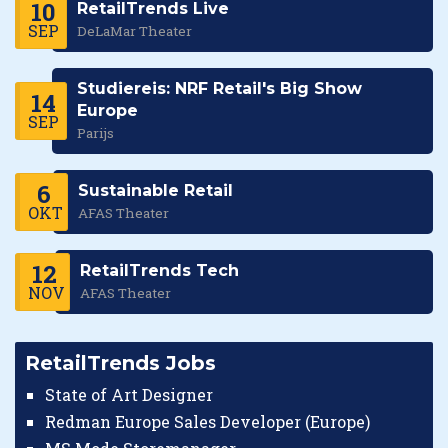
10
RetailTrends Live
SEP
DeLaMar Theater
Studiereis: NRF Retail's Big Show
14
Europe
SEP
Parijs
6
Sustainable Retail
OKT
AFAS Theater
12
RetailTrends Tech
NOV
AFAS Theater
RetailTrends Jobs
State of Art Designer
Redman Europe Sales Developer (Europe)