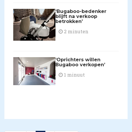
‘Bugaboo-bedenker
blijft na verkoop
betrokken’
2 minuten
‘Oprichters willen
Bugaboo verkopen’
1 minuut