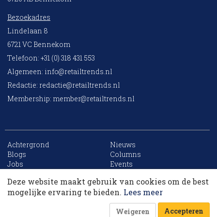
Bezoekadres
Lindelaan 8
6721 VC Bennekom
Telefoon: +31 (0) 318 431 553
Algemeen:
info@retailtrends.nl
Redactie:
redactie@retailtrends.nl
Membership:
member@retailtrends.nl
Achtergrond
Nieuws
10 collega’s
Blogs
Columns
Jobs
Events
Contact
Word member
Deze website maakt gebruik van cookies om de best
Archief
Sitemap
Korting op events
mogelijke ervaring te bieden.
Lees meer
Accepteren
Weigeren