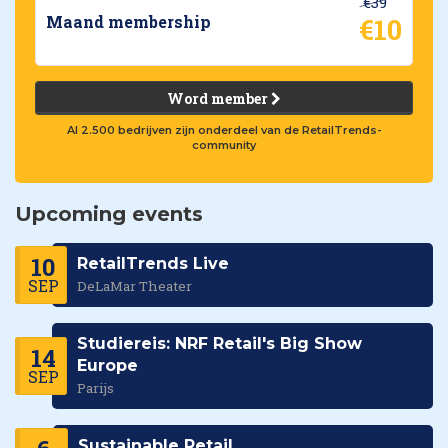
€39
€10
Maand membership
Word member
Al 2.500 bedrijven zijn onderdeel van de RetailTrends-
community
Upcoming events
10
RetailTrends Live
SEP
DeLaMar Theater
Studiereis: NRF Retail's Big Show
14
Europe
SEP
Parijs
Sustainable Retail