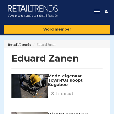
Toggle
Voor professionals in retail & brands
navigat
Word member
RetailTrends
Eduard Zanen
Eduard Zanen
Mede-eigenaar
Toys'R'Us koopt
Bugaboo
1 minuut