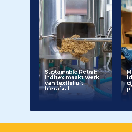
Sustainable Retail:
M
Inditex maakt werk
i
van textiel uit
ci
bierafval
p