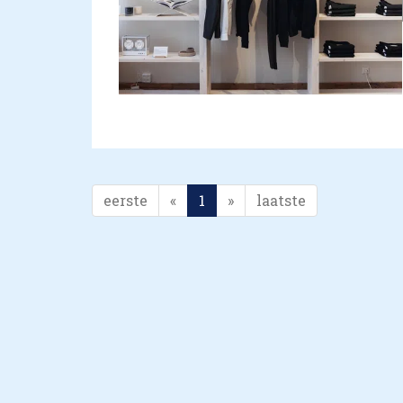
eerste
«
1
»
laatste