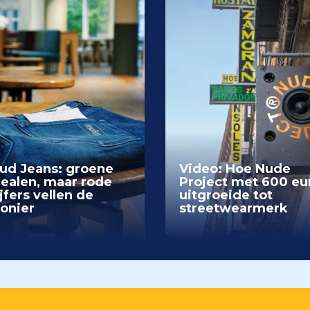
ud Jeans: groene
Video: Hoe Nude
dealen, maar rode
Project met 600 eu
jfers vellen de
uitgroeide tot
ionier
streetwearmerk