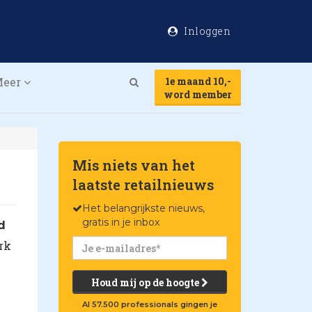
Inloggen
Meer
1e maand 10,-
Search
word member
Mis niets van het
laatste retailnieuws
Het belangrijkste nieuws,
gratis in je inbox
d
rk
Houd mij op de hoogte
Al 57.500 professionals gingen je