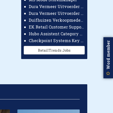
Dura Vermeer Uitvoerder GWW Amsterdam
Dura Vermeer Uitvoerder Civiel Nijmegen
Duifhuizen Verkoopmedewerker Ridderkerk
EK Retail Customer Support Omnichannel
Hubo Assistent Category Manager
Checkpoint Systems Key Accountmanager Benelux
Word member
RetailTrends Jobs