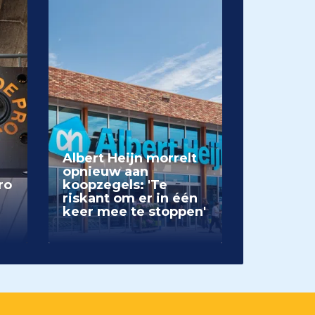
Albert Heijn morrelt
opnieuw aan
ro
koopzegels: 'Te
riskant om er in één
keer mee te stoppen'