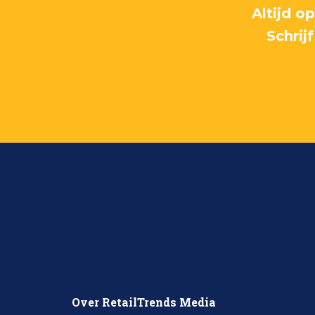
Altijd o
Schrij
Over RetailTrends Media