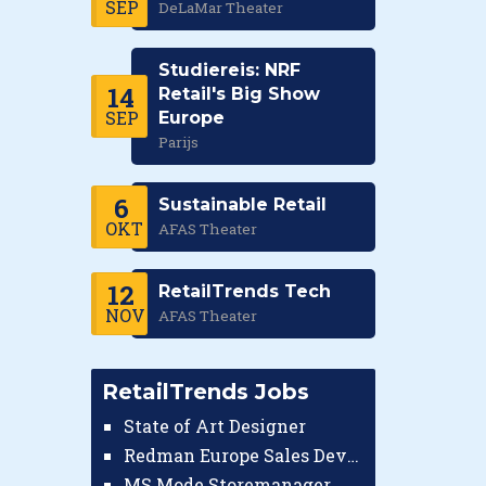
SEP
DeLaMar Theater
Studiereis: NRF
14
Retail's Big Show
SEP
Europe
Parijs
6
Sustainable Retail
OKT
AFAS Theater
12
RetailTrends Tech
NOV
AFAS Theater
RetailTrends Jobs
State of Art Designer
Redman Europe Sales Developer (Europe)
MS Mode Storemanager