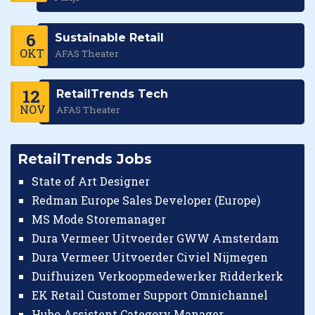
6
Sustainable Retail
OKT
AFAS Theater
12
RetailTrends Tech
NOV
AFAS Theater
RetailTrends Jobs
State of Art Designer
Redman Europe Sales Developer (Europe)
MS Mode Storemanager
Dura Vermeer Uitvoerder GWW Amsterdam
Dura Vermeer Uitvoerder Civiel Nijmegen
Duifhuizen Verkoopmedewerker Ridderkerk
EK Retail Customer Support Omnichannel
Hubo Assistent Category Manager