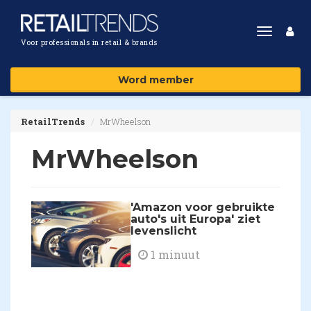
Toggle
Voor professionals in retail & brands
navigat
Word member
RetailTrends
MrWheelson
MrWheelson
'Amazon voor gebruikte
auto's uit Europa' ziet
levenslicht
1 minuut