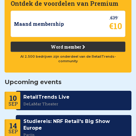
Ontdek de voordelen van Premium
€39
€10
Maand membership
Word member
Al 2.500 bedrijven zijn onderdeel van de RetailTrends-
community
Upcoming events
10
RetailTrends Live
SEP
DeLaMar Theater
Studiereis: NRF Retail's Big Show
14
Europe
SEP
Parijs