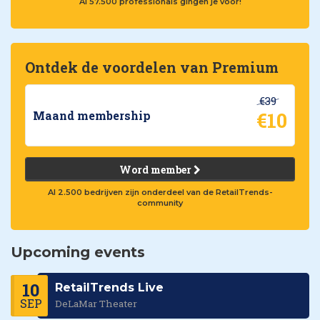
Al 57.500 professionals gingen je voor!
Ontdek de voordelen van Premium
€39
€10
Maand membership
Word member
Al 2.500 bedrijven zijn onderdeel van de RetailTrends-
community
Upcoming events
10
RetailTrends Live
SEP
DeLaMar Theater