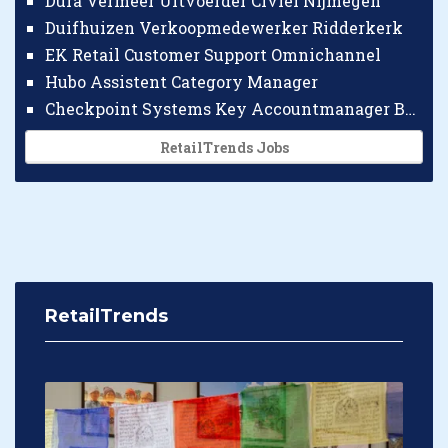
Dura Vermeer Uitvoerder Civiel Nijmegen
Duifhuizen Verkoopmedewerker Ridderkerk
EK Retail Customer Support Omnichannel
Hubo Assistent Category Manager
Checkpoint Systems Key Accountmanager Benelux
RetailTrends Jobs
RetailTrends