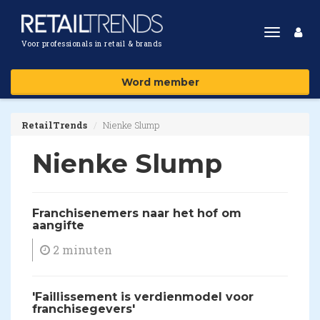
Toggle
Voor professionals in retail & brands
navigat
Word member
RetailTrends
Nienke Slump
Nienke Slump
​Franchisenemers naar het hof om
aangifte
2 minuten
'Faillissement is verdienmodel voor
franchisegevers'