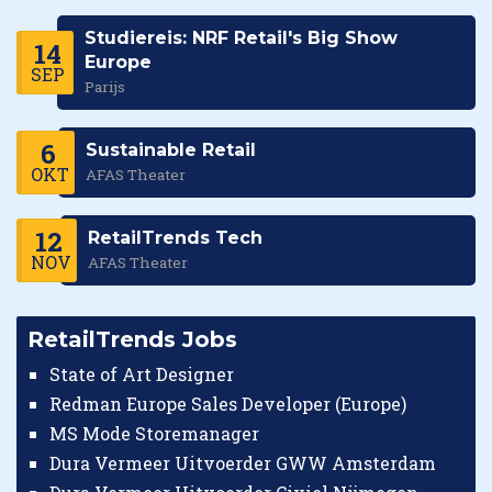
Studiereis: NRF Retail's Big Show
14
Europe
SEP
Parijs
6
Sustainable Retail
OKT
AFAS Theater
12
RetailTrends Tech
NOV
AFAS Theater
RetailTrends Jobs
State of Art Designer
Redman Europe Sales Developer (Europe)
MS Mode Storemanager
Dura Vermeer Uitvoerder GWW Amsterdam