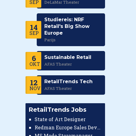
SEP
DeLaMar Theater
Studiereis: NRF
14
Retail's Big Show
SEP
Europe
Parijs
6
Sustainable Retail
OKT
AFAS Theater
12
RetailTrends Tech
NOV
AFAS Theater
RetailTrends Jobs
State of Art Designer
Redman Europe Sales Developer (Europe)
MS Mode Storemanager