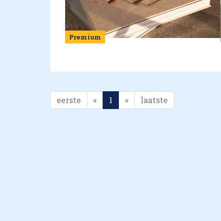
Premium
eerste
«
1
»
laatste