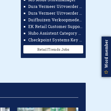
Dura Vermeer Uitvoerder GWW Amsterdam
Dura Vermeer Uitvoerder Civiel Nijmegen
Duifhuizen Verkoopmedewerker Ridderkerk
EK Retail Customer Support Omnichannel
Hubo Assistent Category Manager
Checkpoint Systems Key Accountmanager Benelux
Word member
RetailTrends Jobs