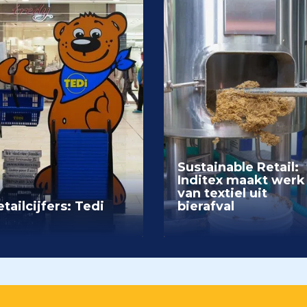
Sustainable Retail:
Inditex maakt werk
van textiel uit
tailcijfers: Tedi
bierafval