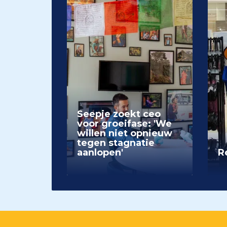
Seepje zoekt ceo
voor groeifase: 'We
willen niet opnieuw
tegen stagnatie
aanlopen'
Re