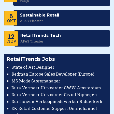
Parijs
6
Sustainable Retail
OKT
AFAS Theater
12
RetailTrends Tech
NOV
AFAS Theater
RetailTrends Jobs
State of Art Designer
Redman Europe Sales Developer (Europe)
MS Mode Storemanager
Dura Vermeer Uitvoerder GWW Amsterdam
Dura Vermeer Uitvoerder Civiel Nijmegen
Duifhuizen Verkoopmedewerker Ridderkerk
EK Retail Customer Support Omnichannel