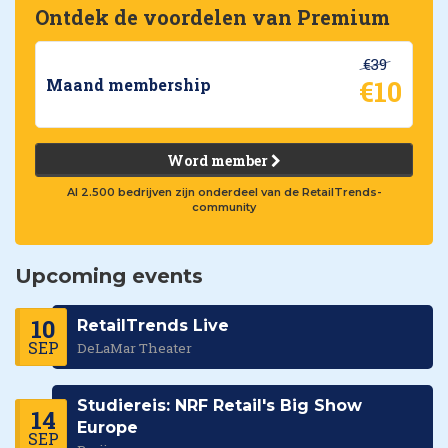
Ontdek de voordelen van Premium
€39
€10
Maand membership
Word member
Al 2.500 bedrijven zijn onderdeel van de RetailTrends-
community
Upcoming events
10
RetailTrends Live
SEP
DeLaMar Theater
Studiereis: NRF Retail's Big Show
14
Europe
SEP