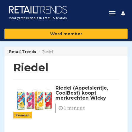
Toggle
Voor professionals in retail & brands
navigat
Word member
RetailTrends
Riedel
Riedel
Riedel (Appelsientje,
CoolBest) koopt
merkrechten Wicky
1 minuut
Premium