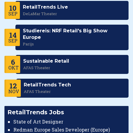
10
RetailTrends Live
SEP
DeLaMar Theater
Studiereis: NRF Retail's Big Show
14
Europe
SEP
Parijs
6
Sustainable Retail
OKT
AFAS Theater
12
RetailTrends Tech
NOV
AFAS Theater
RetailTrends Jobs
State of Art Designer
Redman Europe Sales Developer (Europe)