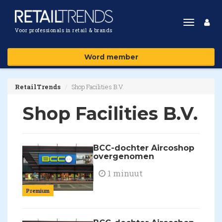
Toggle
Voor professionals in retail & brands
navigat
Word member
RetailTrends
Shop Facilities B.V.
Shop Facilities B.V.
BCC-dochter Aircoshop
overgenomen
1 minuut
Premium