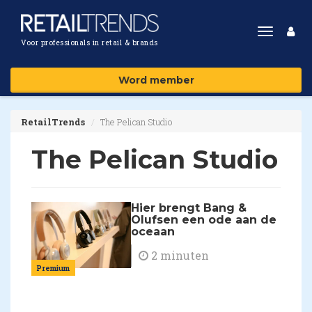
Toggle
Voor professionals in retail & brands
navigat
Word member
RetailTrends
The Pelican Studio
The Pelican Studio
Hier brengt Bang &
Olufsen een ode aan de
oceaan
2 minuten
Premium