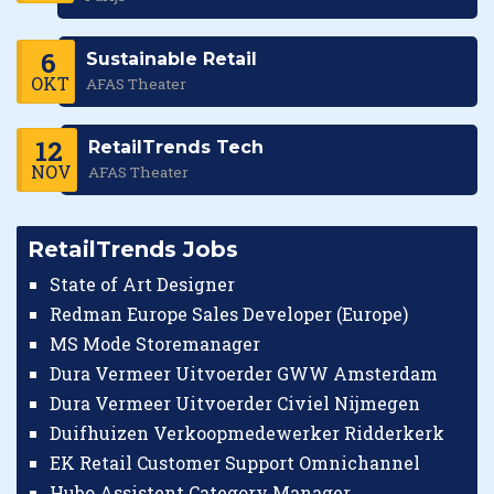
6
Sustainable Retail
OKT
AFAS Theater
12
RetailTrends Tech
NOV
AFAS Theater
RetailTrends Jobs
State of Art Designer
Redman Europe Sales Developer (Europe)
MS Mode Storemanager
Dura Vermeer Uitvoerder GWW Amsterdam
Dura Vermeer Uitvoerder Civiel Nijmegen
Duifhuizen Verkoopmedewerker Ridderkerk
EK Retail Customer Support Omnichannel
Hubo Assistent Category Manager