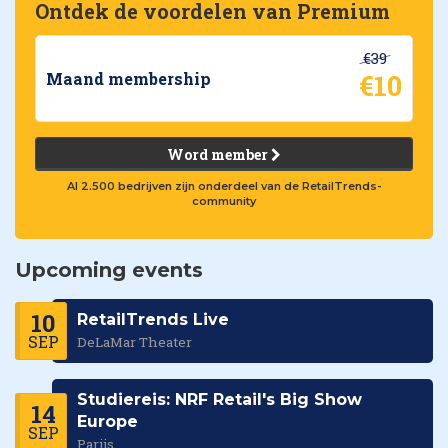
Ontdek de voordelen van Premium
€39
€10
Maand membership
Word member
Al 2.500 bedrijven zijn onderdeel van de RetailTrends-
community
Upcoming events
10
RetailTrends Live
SEP
DeLaMar Theater
Studiereis: NRF Retail's Big Show
14
Europe
SEP
Parijs