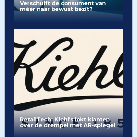
Verschuift de consument van
méér naar bewust bezit?
RetailTech: Kiehl's lokt klanten
over de drempel met AR-spiegel