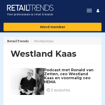
Toggle
Voor professionals in retail & brands
navigat
Word member
RetailTrends
Westland Kaas
Westland Kaas
Podcast met Ronald van
Zetten, ceo Westland
Kaas en voormalig ceo
HEMA
2 minuten