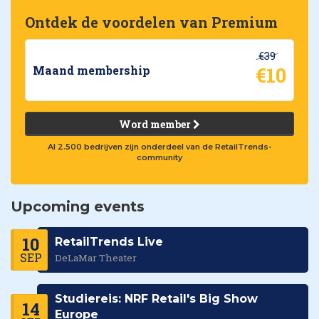
Ontdek de voordelen van Premium
€39
€10
Maand membership
Word member
Al 2.500 bedrijven zijn onderdeel van de RetailTrends-
community
Upcoming events
10
RetailTrends Live
SEP
DeLaMar Theater
Studiereis: NRF Retail's Big Show
14
Europe