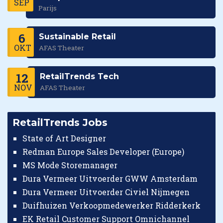
SEP
Parijs
6
Sustainable Retail
OKT
AFAS Theater
12
RetailTrends Tech
NOV
AFAS Theater
RetailTrends Jobs
State of Art Designer
Redman Europe Sales Developer (Europe)
MS Mode Storemanager
Dura Vermeer Uitvoerder GWW Amsterdam
Dura Vermeer Uitvoerder Civiel Nijmegen
Duifhuizen Verkoopmedewerker Ridderkerk
EK Retail Customer Support Omnichannel