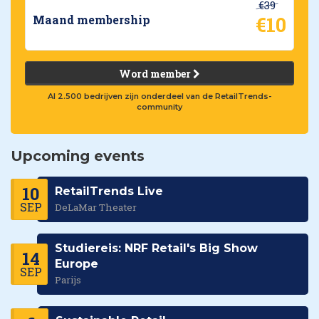
€39
€10
Maand membership
Word member
Al 2.500 bedrijven zijn onderdeel van de RetailTrends-
community
Upcoming events
10
RetailTrends Live
SEP
DeLaMar Theater
Studiereis: NRF Retail's Big Show
14
Europe
SEP
Parijs