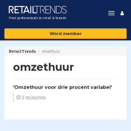
Toggle
Voor professionals in retail & brands
navigat
Word member
RetailTrends
omzethuur
omzethuur
'Omzethuur voor drie procent variabel'
2 minuten