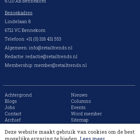
6720 AB Bennekom
Bezoekadres
Lindelaan 8
6721 VC Bennekom
Telefoon: +31 (0) 318 431 553
Algemeen:
info@retailtrends.nl
Redactie:
redactie@retailtrends.nl
Membership:
member@retailtrends.nl
Achtergrond
Nieuws
Blogs
Columns
Jobs
Events
10 collega’s
Contact
Word member
Archief
Sitemap
Deze website maakt gebruik van cookies om de best
Korting op events
mogelijke ervaring te bieden.
Lees meer