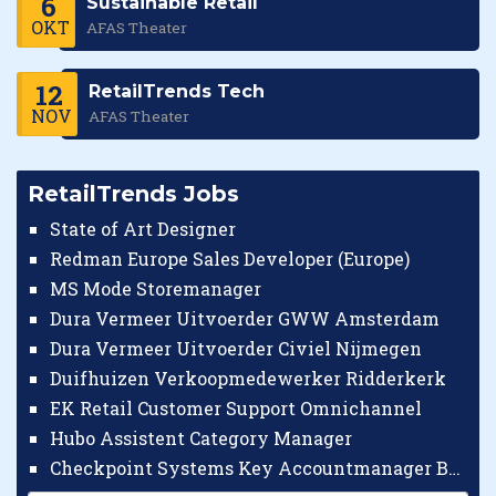
6
Sustainable Retail
OKT
AFAS Theater
12
RetailTrends Tech
NOV
AFAS Theater
RetailTrends Jobs
State of Art Designer
Redman Europe Sales Developer (Europe)
MS Mode Storemanager
Dura Vermeer Uitvoerder GWW Amsterdam
Dura Vermeer Uitvoerder Civiel Nijmegen
Duifhuizen Verkoopmedewerker Ridderkerk
EK Retail Customer Support Omnichannel
Hubo Assistent Category Manager
Checkpoint Systems Key Accountmanager Benelux