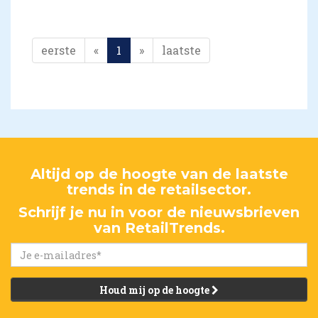
eerste
«
1
»
laatste
Altijd op de hoogte van de laatste
trends in de retailsector.
Schrijf je nu in voor de nieuwsbrieven
van RetailTrends.
Houd mij op de hoogte