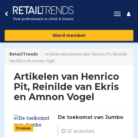
Toggle
Voor professionals in retail & brands
navigat
Word member
RetailTrends
Artikelen geschreven door Henrico Pit, Reinilde
van Ekris en Amnon Vogel
Artikelen van Henrico
Pit, Reinilde van Ekris
en Amnon Vogel
De toekomst van Jumbo
Premium
12 minuten