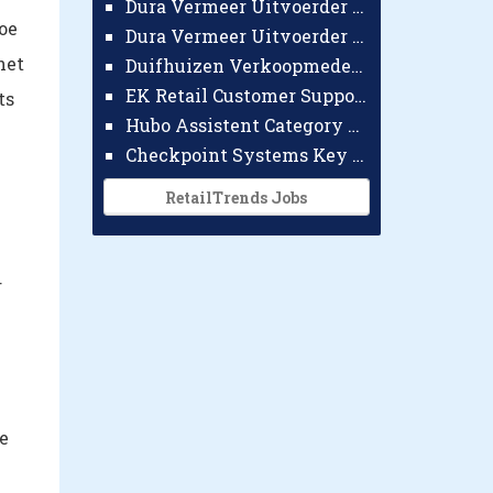
Dura Vermeer Uitvoerder GWW Amsterdam
oe
Dura Vermeer Uitvoerder Civiel Nijmegen
het
Duifhuizen Verkoopmedewerker Ridderkerk
EK Retail Customer Support Omnichannel
ts
Hubo Assistent Category Manager
Checkpoint Systems Key Accountmanager Benelux
RetailTrends Jobs
r
ze