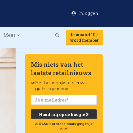
Inloggen
Meer
1e maand 10,-
Search
word member
Mis niets van het
laatste retailnieuws
Het belangrijkste nieuws,
gratis in je inbox
Houd mij op de hoogte
Al 57.500 professionals gingen je
voor!