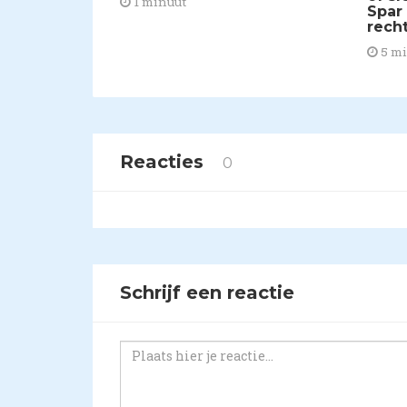
1 minuut
Spar
rech
5 m
Reacties
0
Schrijf een reactie