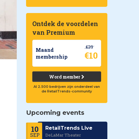
Ontdek de voordelen
van Premium
€39
Maand
€10
membership
Word member
Al 2.500 bedrijven zijn onderdeel van
de RetailTrends-community
Upcoming events
10
RetailTrends Live
SEP
DeLaMar Theater