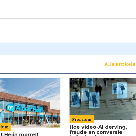
Alle artikel
Premium
mium
Hoe video-AI derving,
fraude en conversie
t Heijn morrelt