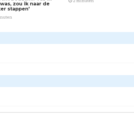
2 minuten
 was, zou ik naar de
ter stappen'
inuten