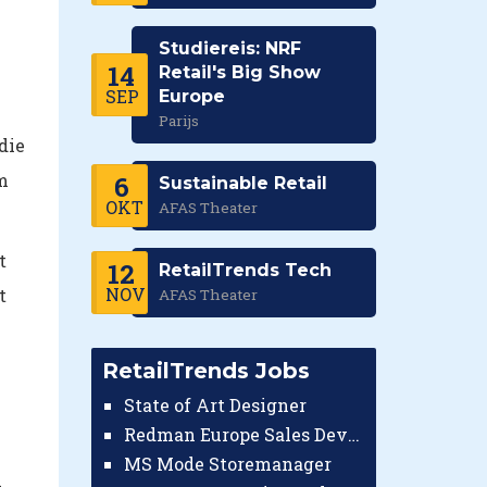
Studiereis: NRF
14
Retail's Big Show
SEP
Europe
Parijs
die
m
6
Sustainable Retail
OKT
AFAS Theater
t
12
RetailTrends Tech
NOV
t
AFAS Theater
RetailTrends Jobs
State of Art Designer
Redman Europe Sales Developer (Europe)
e
MS Mode Storemanager
n