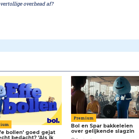
vertollige overhead af?
Premium
mium
Bol en Spar bakkeleien
over gelijkende slagzin
ffe bollen' goed gejat
echt bedacht? 'Als ik