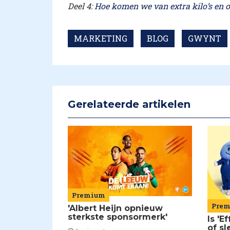
Deel 4:
Hoe komen we van extra kilo’s en o
MARKETING
BLOG
GWYNT
Gerelateerde artikelen
Premium
Pre
'Albert Heijn opnieuw
sterkste sponsormerk'
Is 'E
of sl