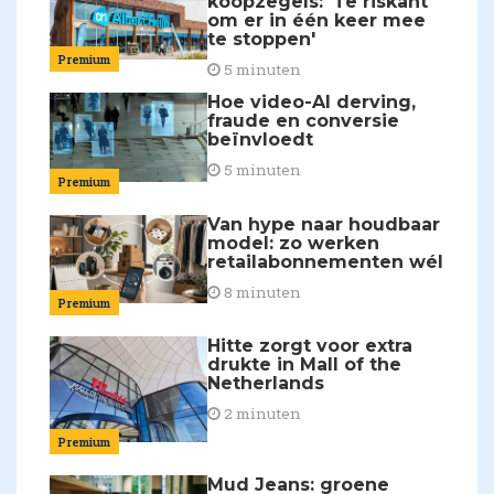
koopzegels: 'Te riskant
om er in één keer mee
te stoppen'
Premium
5 minuten
Hoe video-AI derving,
fraude en conversie
beïnvloedt
5 minuten
Premium
Van hype naar houdbaar
model: zo werken
retailabonnementen wél
8 minuten
Premium
Hitte zorgt voor extra
drukte in Mall of the
Netherlands
2 minuten
Premium
Mud Jeans: groene