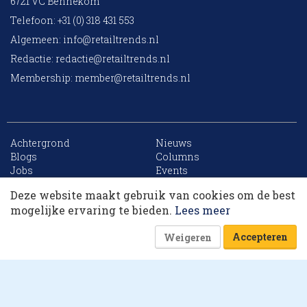
6721 VC Bennekom
Telefoon: +31 (0) 318 431 553
Algemeen:
info@retailtrends.nl
Redactie:
redactie@retailtrends.nl
Membership:
member@retailtrends.nl
Achtergrond
Nieuws
Blogs
Columns
Jobs
Events
Contact
Word member
Deze website maakt gebruik van cookies om de best
Archief
Sitemap
Dit artikel krijg je cadeau. Lees alles van
mogelijke ervaring te bieden.
Lees meer
RetailTrends voor slechts € 10,- (eerste maand).
Accepteren
Weigeren
Word member
Of log in
Website is powered by