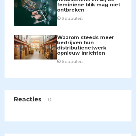
feminiene blik mag niet
ontbreken
5 minuten
Waarom steeds meer
bedrijven hun
distributienetwerk
opnieuw inrichten
6 minuten
Reacties
0