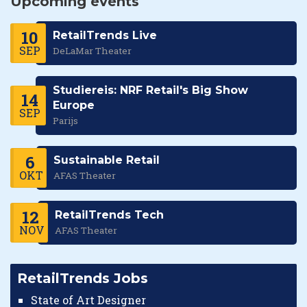
Upcoming events
10
RetailTrends Live
SEP
DeLaMar Theater
Studiereis: NRF Retail's Big Show
14
Europe
SEP
Parijs
6
Sustainable Retail
OKT
AFAS Theater
12
RetailTrends Tech
NOV
AFAS Theater
RetailTrends Jobs
State of Art Designer