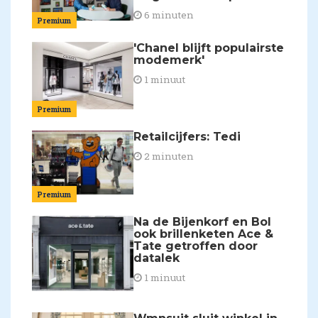
6 minuten
Premium
'Chanel blijft populairste
modemerk'
1 minuut
Premium
Retailcijfers: Tedi
2 minuten
Premium
Na de Bijenkorf en Bol
ook brillenketen Ace &
Tate getroffen door
datalek
1 minuut