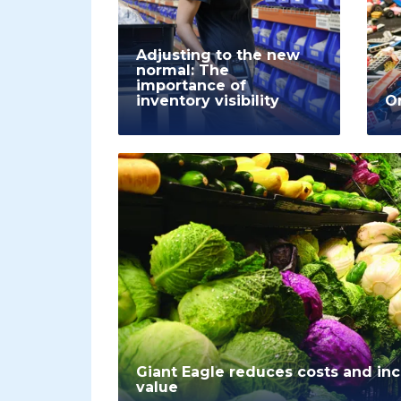
Adjusting to the new
normal: The
importance of
inventory visibility
O
Giant Eagle reduces costs and in
value