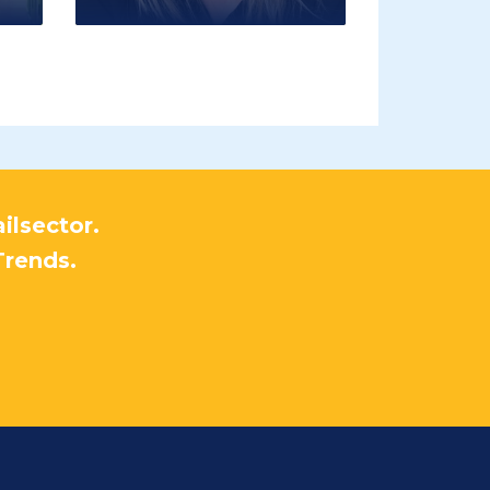
ilsector.
Trends.