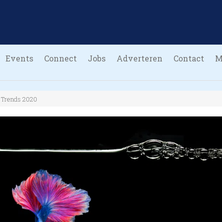
Events
Connect
Jobs
Adverteren
Contact
M
Trends 2020