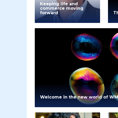
Keeping life and
commerce moving
forward
Th
Welcome in the new world of W