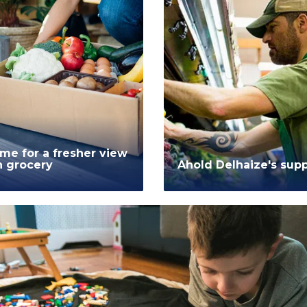
me for a fresher view
n grocery
Ahold Delhaize's supp