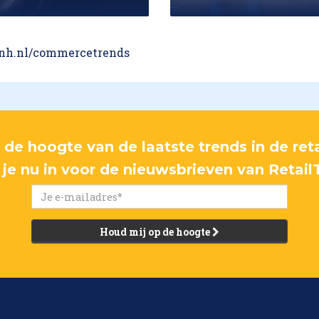
h.nl/commercetrends
p de hoogte van de laatste trends in de reta
f je nu in voor de nieuwsbrieven van Retail
Houd mij op de hoogte