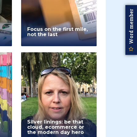
Word member
Focus on the first mile,
not the last
s
Silver linings: be that
cloud, ecommerce or
the modern day hero