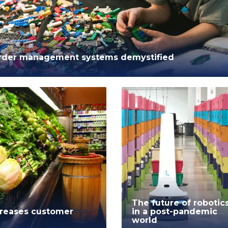
rder management systems demystified
The future of robotic
creases customer
in a post-pandemic
world