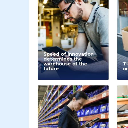
Speed of innovation
determines the
warehouse of the
Ti
future
o