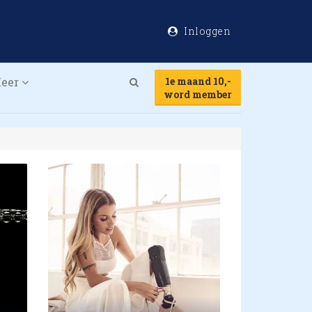
Inloggen
eer
1e maand 10,-
Search
word member