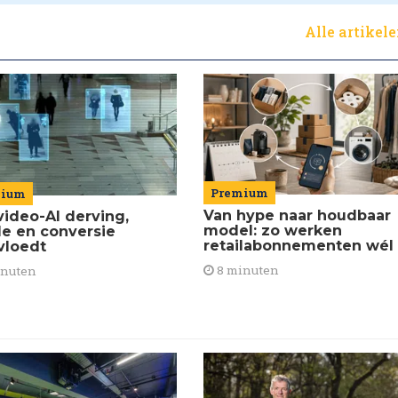
Alle artikel
Premium
mium
Van hype naar houdbaar
video-AI derving,
model: zo werken
de en conversie
retailabonnementen wél
vloedt
8 minuten
inuten