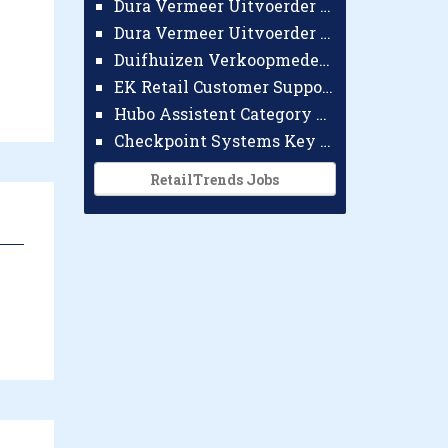
Dura Vermeer Uitvoerder GWW Amsterdam
Dura Vermeer Uitvoerder Civiel Nijmegen
Duifhuizen Verkoopmedewerker Ridderkerk
EK Retail Customer Support Omnichannel
Hubo Assistent Category Manager
Checkpoint Systems Key Accountmanager Benelux
RetailTrends Jobs