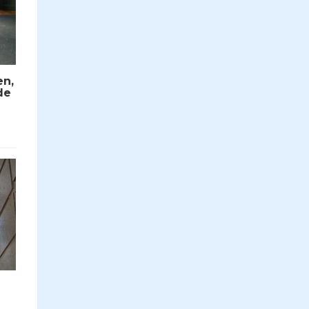
en,
de