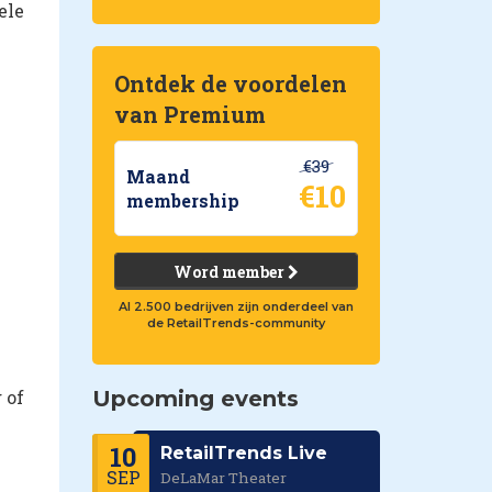
ele
Ontdek de voordelen
van Premium
€39
Maand
€10
membership
Word member
Al 2.500 bedrijven zijn onderdeel van
de RetailTrends-community
 of
Upcoming events
10
RetailTrends Live
SEP
DeLaMar Theater