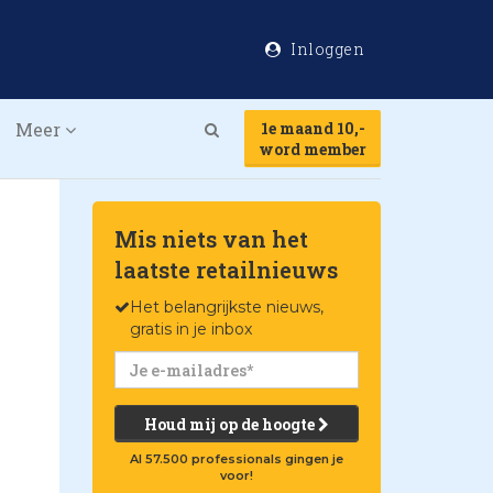
Inloggen
Meer
1e maand 10,-
Search
word member
Mis niets van het
laatste retailnieuws
Het belangrijkste nieuws,
gratis in je inbox
Houd mij op de hoogte
Al 57.500 professionals gingen je
voor!