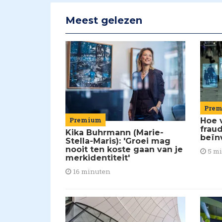
Meest gelezen
Pre
Premium
Hoe 
frau
Kika Buhrmann (Marie-
beïn
Stella-Maris): 'Groei mag
nooit ten koste gaan van je
5 m
merkidentiteit'
16 minuten