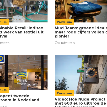
mium
Premium
inable Retail: Inditex
Mud Jeans: groene ideal
 werk van textiel uit
maar rode cijfers vellen 
fval
pionier
inuten
5 minuten
mium
Premium
 opent tweede
Video: Hoe Nude Project
room in Nederland
met 600 euro uitgroeide
nuut