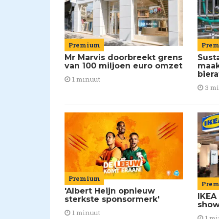
Premium
Pre
Mr Marvis doorbreekt grens
Susta
van 100 miljoen euro omzet
maakt
biera
1 minuut
3 m
Premium
Pre
'Albert Heijn opnieuw
IKEA
sterkste sponsormerk'
show
1 minuut
1 mi