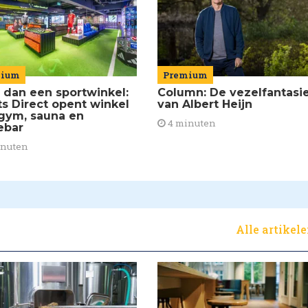
mium
Premium
 dan een sportwinkel:
Column: De vezelfantasi
ts Direct opent winkel
van Albert Heijn
gym, sauna en
4 minuten
ebar
inuten
Alle artikel