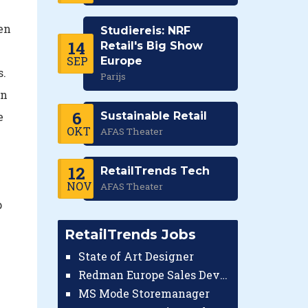
en
Studiereis: NRF
14
Retail's Big Show
SEP
Europe
s.
Parijs
en
6
e
Sustainable Retail
OKT
AFAS Theater
12
RetailTrends Tech
NOV
AFAS Theater
p
RetailTrends Jobs
State of Art Designer
Redman Europe Sales Developer (Europe)
MS Mode Storemanager