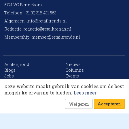
6721 VC Bennekom
Telefoon: +31 (0) 318 431 553
Algemeen:
info@retailtrends.nl
Redactie:
redactie@retailtrends.nl
Membership:
member@retailtrends.nl
Achtergrond
Nieuws
10 collega’s
Blogs
Columns
Jobs
Events
Contact
Word member
Deze website maakt gebruik van cookies om de best
Archief
Sitemap
Korting op events
mogelijke ervaring te bieden.
Lees meer
Accepteren
Weigeren
Website is powered by