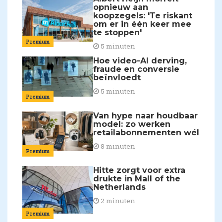
opnieuw aan
koopzegels: 'Te riskant
om er in één keer mee
te stoppen'
Premium
5 minuten
Hoe video-AI derving,
fraude en conversie
beïnvloedt
5 minuten
Premium
Van hype naar houdbaar
model: zo werken
retailabonnementen wél
8 minuten
Premium
Hitte zorgt voor extra
drukte in Mall of the
Netherlands
2 minuten
Premium