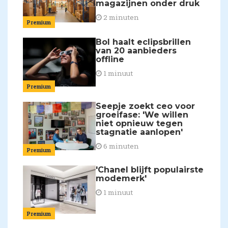
magazijnen onder druk
2 minuten
Premium
Bol haalt eclipsbrillen
van 20 aanbieders
offline
1 minuut
Premium
Seepje zoekt ceo voor
groeifase: 'We willen
niet opnieuw tegen
stagnatie aanlopen'
6 minuten
Premium
'Chanel blijft populairste
modemerk'
1 minuut
Premium