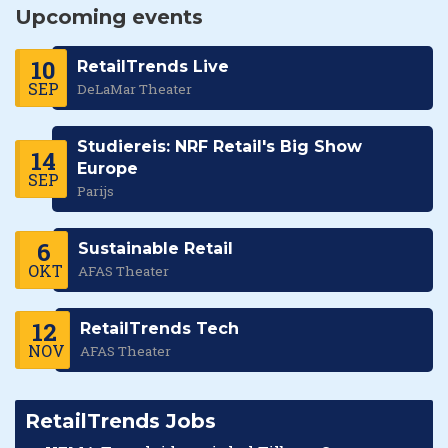
Upcoming events
10
RetailTrends Live
SEP
DeLaMar Theater
Studiereis: NRF Retail's Big Show
14
Europe
SEP
Parijs
6
Sustainable Retail
OKT
AFAS Theater
12
RetailTrends Tech
NOV
AFAS Theater
RetailTrends Jobs