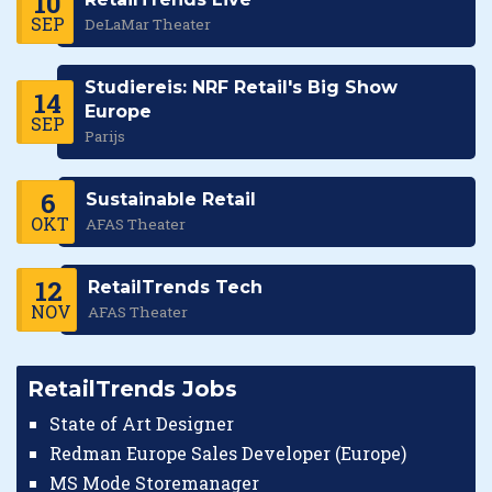
10
SEP
DeLaMar Theater
Studiereis: NRF Retail's Big Show
14
Europe
SEP
Parijs
6
Sustainable Retail
OKT
AFAS Theater
12
RetailTrends Tech
NOV
AFAS Theater
RetailTrends Jobs
State of Art Designer
Redman Europe Sales Developer (Europe)
MS Mode Storemanager