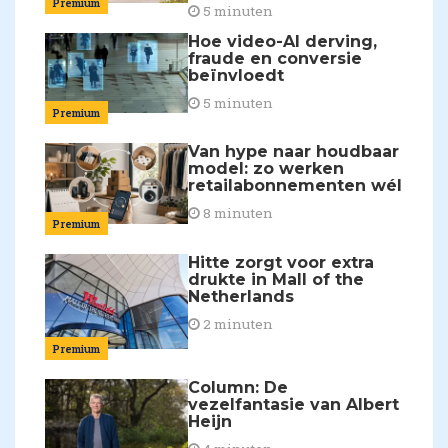
Premium
5 minuten
Hoe video-AI derving,
fraude en conversie
beïnvloedt
5 minuten
Premium
Van hype naar houdbaar
model: zo werken
retailabonnementen wél
8 minuten
Premium
Hitte zorgt voor extra
drukte in Mall of the
Netherlands
2 minuten
Premium
Column: De
vezelfantasie van Albert
Heijn