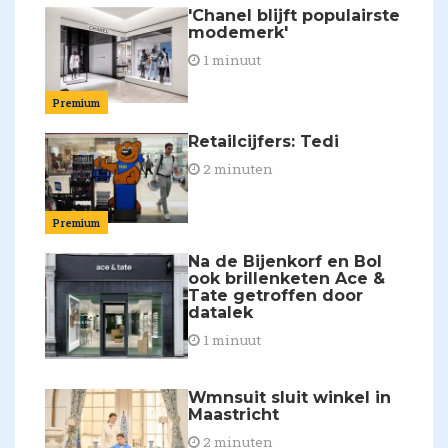
'Chanel blijft populairste
modemerk'
1 minuut
Premium
Retailcijfers: Tedi
2 minuten
Premium
Na de Bijenkorf en Bol
ook brillenketen Ace &
Tate getroffen door
datalek
1 minuut
Wmnsuit sluit winkel in
Maastricht
2 minuten