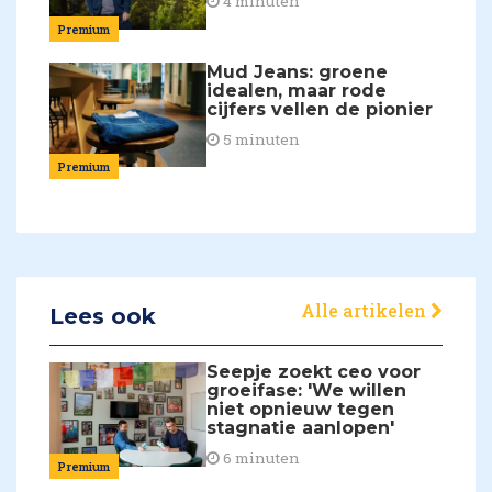
4 minuten
Premium
Mud Jeans: groene
idealen, maar rode
cijfers vellen de pionier
5 minuten
Premium
Alle artikelen
Lees ook
Seepje zoekt ceo voor
groeifase: 'We willen
niet opnieuw tegen
stagnatie aanlopen'
6 minuten
Premium