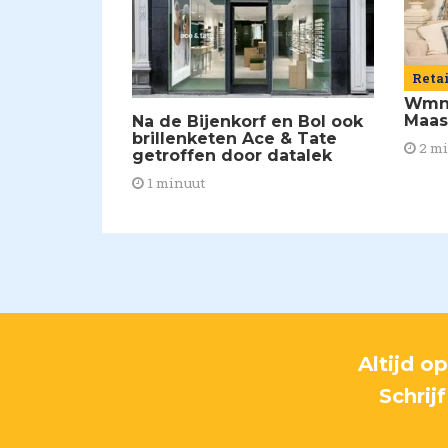
Reta
Wmns
Maas
Na de Bijenkorf en Bol ook
brillenketen Ace & Tate
2 m
getroffen door datalek
1 minuut
Altijd o
Schrij