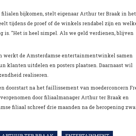
 filialen bijkomen, stelt eigenaar Arthur ter Braak in het
t tijdens de proef of de winkels rendabel zijn en welk
 is. "Het is heel simpel. Als we geld verdienen, blijven
edam werkt de Amsterdamse entertainmentwinkel samen
un klanten uitdelen en posters plaatsen. Daarnaast wil
kendheid realiseren.
n doorstart na het faillissement van moederconcern Fr
vergenomen door filiaalmanager Arthur ter Braak en
amse filiaal schreef drie maanden na de heropening zwa
ARTHUR TER BRAAK
ENTERTAINMENT