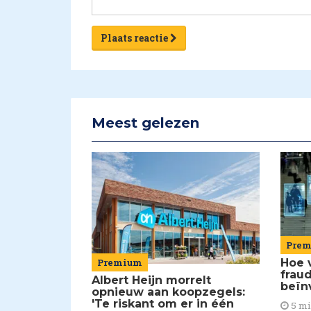
Plaats reactie
Meest gelezen
Pre
Premium
Hoe 
frau
Albert Heijn morrelt
beïn
opnieuw aan koopzegels:
'Te riskant om er in één
5 m