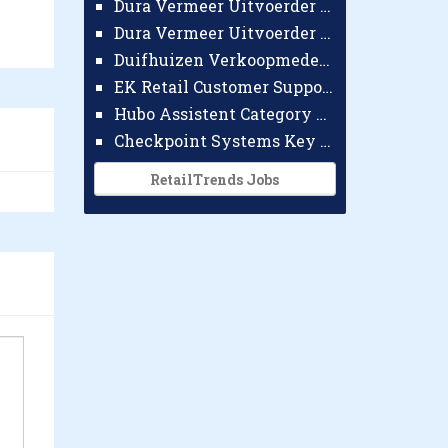
Dura Vermeer Uitvoerder GWW Amsterdam
Dura Vermeer Uitvoerder Civiel Nijmegen
Duifhuizen Verkoopmedewerker Ridderkerk
EK Retail Customer Support Omnichannel
Hubo Assistent Category Manager
Checkpoint Systems Key Accountmanager Benelux
RetailTrends Jobs