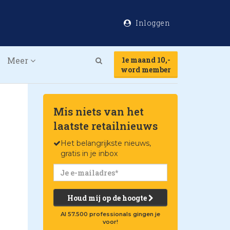
Inloggen
Meer
1e maand 10,-
Search
word member
Mis niets van het
laatste retailnieuws
Het belangrijkste nieuws,
gratis in je inbox
Houd mij op de hoogte
Al 57.500 professionals gingen je
voor!