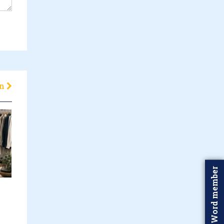
en
Word member