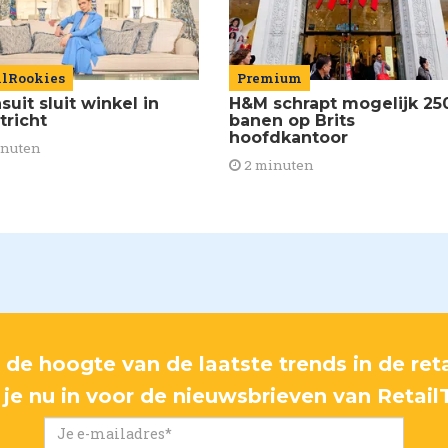
ilRookies
Premium
uit sluit winkel in
H&M schrapt mogelijk 25
tricht
banen op Brits
hoofdkantoor
inuten
2 minuten
p de hoogte van de laatste trends in de reta
f je nu in voor de nieuwsbrieven van Retail