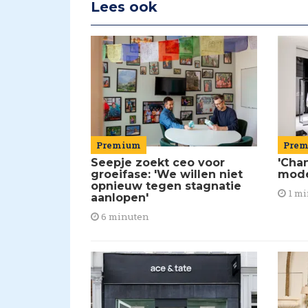
Lees ook
Premium
Pre
Seepje zoekt ceo voor
'Chan
groeifase: 'We willen niet
mod
opnieuw tegen stagnatie
1 mi
aanlopen'
6 minuten