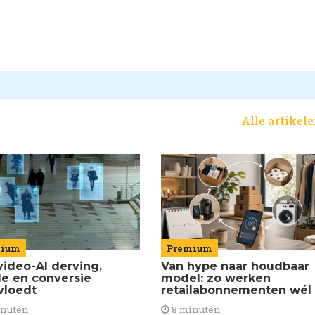
Alle artikel
Premium
mium
Van hype naar houdbaar
video-AI derving,
model: zo werken
de en conversie
retailabonnementen wél
vloedt
8 minuten
inuten