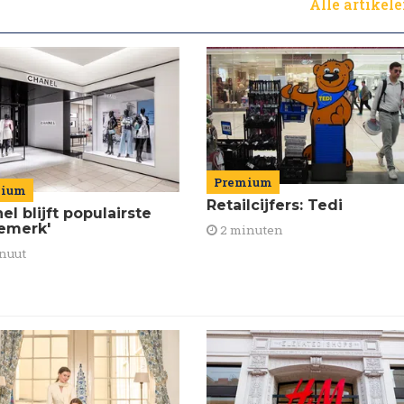
Alle artikel
Premium
mium
Retailcijfers: Tedi
el blijft populairste
emerk'
2 minuten
nuut