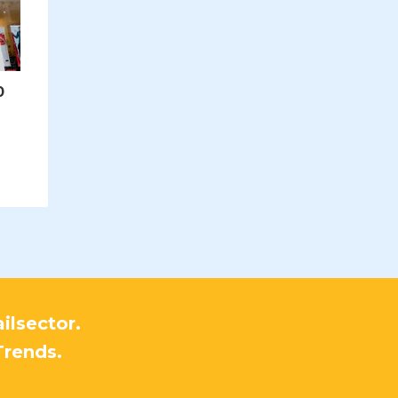
0
ilsector.
Trends.