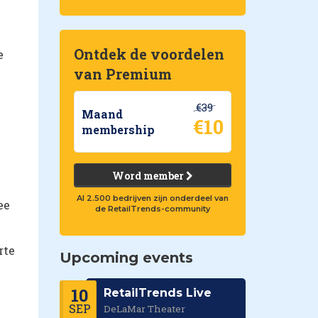
Ontdek de voordelen
e
van Premium
€39
Maand
€10
membership
Word member
Al 2.500 bedrijven zijn onderdeel van
ee
de RetailTrends-community
rte
Upcoming events
10
RetailTrends Live
SEP
DeLaMar Theater