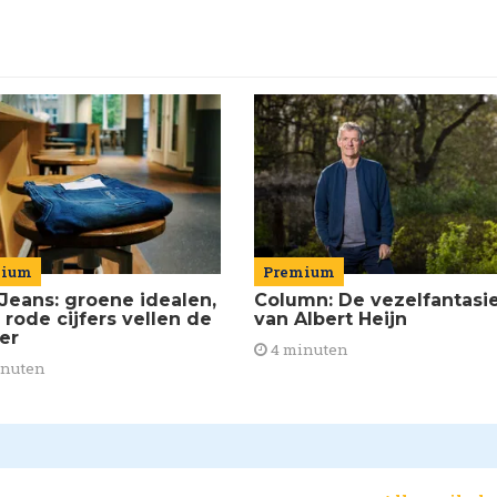
mium
Premium
Jeans: groene idealen,
Column: De vezelfantasi
 rode cijfers vellen de
van Albert Heijn
ier
4 minuten
inuten