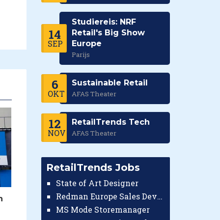
Studiereis: NRF
14
Retail's Big Show
SEP
Europe
Parijs
6
Sustainable Retail
OKT
AFAS Theater
12
RetailTrends Tech
NOV
AFAS Theater
RetailTrends Jobs
State of Art Designer
Redman Europe Sales Developer (Europe)
n
MS Mode Storemanager