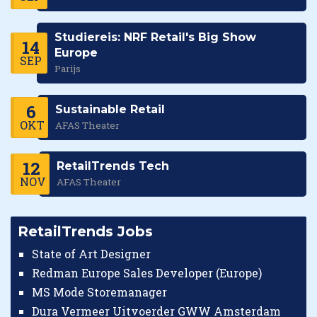
Studiereis: NRF Retail's Big Show
14
Europe
SEP
Parijs
6
Sustainable Retail
OKT
AFAS Theater
12
RetailTrends Tech
NOV
AFAS Theater
RetailTrends Jobs
State of Art Designer
Redman Europe Sales Developer (Europe)
MS Mode Storemanager
Dura Vermeer Uitvoerder GWW Amsterdam