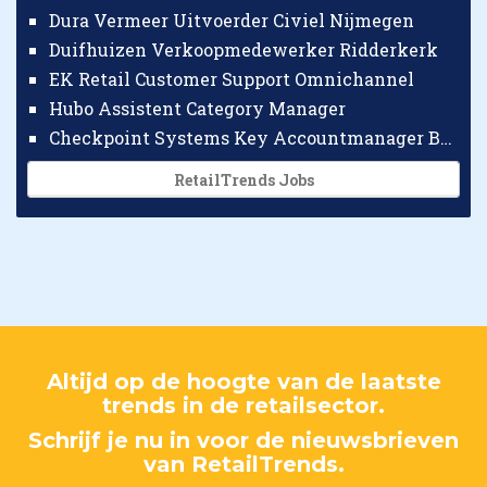
Dura Vermeer Uitvoerder Civiel Nijmegen
Duifhuizen Verkoopmedewerker Ridderkerk
EK Retail Customer Support Omnichannel
Hubo Assistent Category Manager
Checkpoint Systems Key Accountmanager Benelux
RetailTrends Jobs
Altijd op de hoogte van de laatste
trends in de retailsector.
Schrijf je nu in voor de nieuwsbrieven
van RetailTrends.