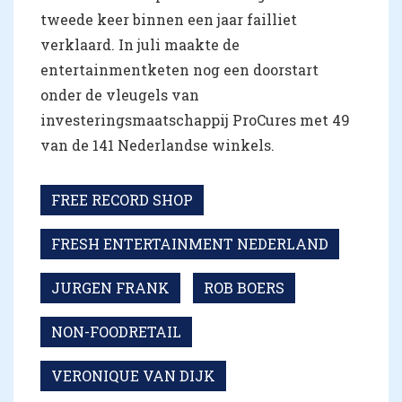
tweede keer binnen een jaar failliet
verklaard. In juli maakte de
entertainmentketen nog een doorstart
onder de vleugels van
investeringsmaatschappij ProCures met 49
van de 141 Nederlandse winkels.
FREE RECORD SHOP
FRESH ENTERTAINMENT NEDERLAND
JURGEN FRANK
ROB BOERS
NON-FOODRETAIL
VERONIQUE VAN DIJK