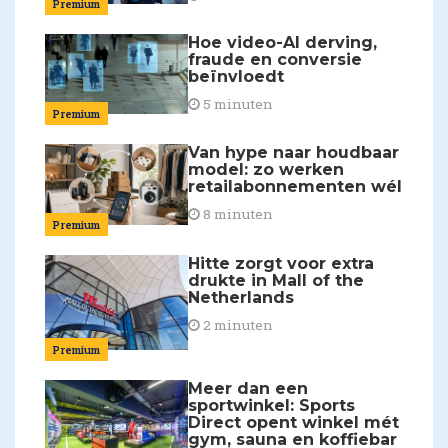
Premium
Hoe video-AI derving,
fraude en conversie
beïnvloedt
5 minuten
Premium
Van hype naar houdbaar
model: zo werken
retailabonnementen wél
8 minuten
Premium
Hitte zorgt voor extra
drukte in Mall of the
Netherlands
2 minuten
Premium
Meer dan een
sportwinkel: Sports
Direct opent winkel mét
gym, sauna en koffiebar