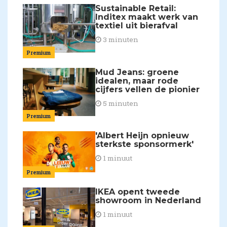
Sustainable Retail:
Inditex maakt werk van
textiel uit bierafval
3 minuten
Premium
Mud Jeans: groene
idealen, maar rode
cijfers vellen de pionier
5 minuten
Premium
'Albert Heijn opnieuw
sterkste sponsormerk'
1 minuut
Premium
IKEA opent tweede
showroom in Nederland
1 minuut