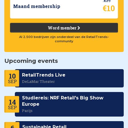
€39
€10
Maand membership
Word member
Al 2.500 bedrijven zijn onderdeel van de RetailTrends-
community
Upcoming events
10
RetailTrends Live
SEP
DeLaMar Theater
Studiereis: NRF Retail's Big Show
14
Europe
SEP
Parijs
Sustainable Retail