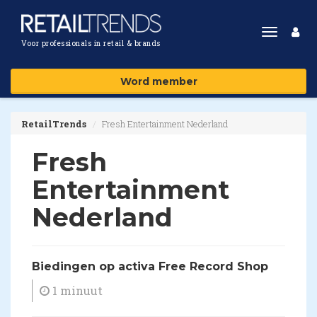
Toggle
Voor professionals in retail & brands
navigat
Word member
RetailTrends
Fresh Entertainment Nederland
Fresh
Entertainment
Nederland
Biedingen op activa Free Record Shop
1 minuut