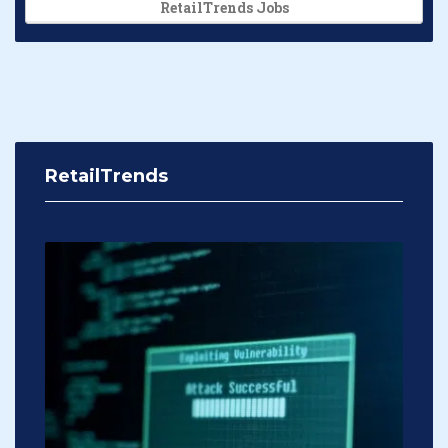
RetailTrends Jobs
RetailTrends