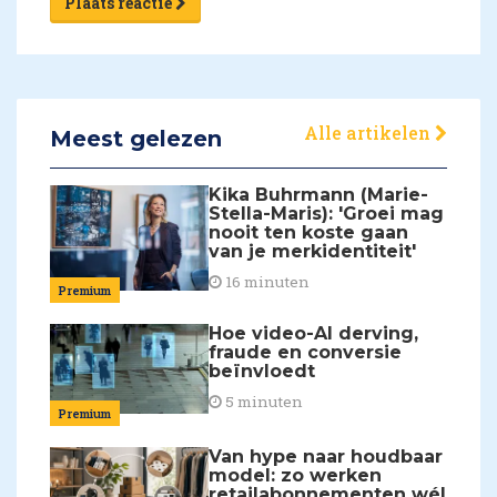
Plaats reactie
Alle artikelen
Meest gelezen
Kika Buhrmann (Marie-
Stella-Maris): 'Groei mag
nooit ten koste gaan
van je merkidentiteit'
16 minuten
Premium
Hoe video-AI derving,
fraude en conversie
beïnvloedt
5 minuten
Premium
Van hype naar houdbaar
model: zo werken
retailabonnementen wél