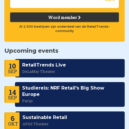
Word member
Al 2.500 bedrijven zijn onderdeel van de RetailTrends-
community
Upcoming events
10
RetailTrends Live
SEP
DeLaMar Theater
Studiereis: NRF Retail's Big Show
14
Europe
SEP
Parijs
6
Sustainable Retail
OKT
AFAS Theater