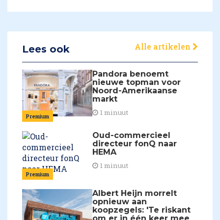
Alle artikelen
Lees ook
Pandora benoemt
nieuwe topman voor
Noord-Amerikaanse
markt
1 minuut
Premium
Oud-commercieel
directeur fonQ naar
HEMA
1 minuut
Premium
Albert Heijn morrelt
opnieuw aan
koopzegels: 'Te riskant
om er in één keer mee