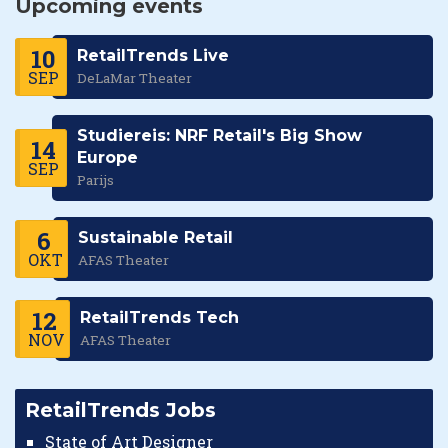
Upcoming events
10
RetailTrends Live
SEP
DeLaMar Theater
Studiereis: NRF Retail's Big Show
14
Europe
SEP
Parijs
6
Sustainable Retail
OKT
AFAS Theater
12
RetailTrends Tech
NOV
AFAS Theater
RetailTrends Jobs
State of Art Designer