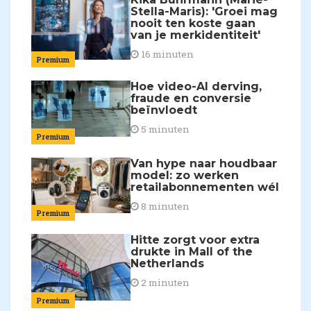
Stella-Maris): 'Groei mag
nooit ten koste gaan
van je merkidentiteit'
16 minuten
Premium
Hoe video-AI derving,
fraude en conversie
beïnvloedt
5 minuten
Premium
Van hype naar houdbaar
model: zo werken
retailabonnementen wél
8 minuten
Premium
Hitte zorgt voor extra
drukte in Mall of the
Netherlands
2 minuten
Premium