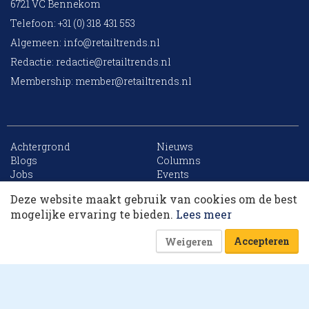
6721 VC Bennekom
Telefoon: +31 (0) 318 431 553
Algemeen:
info@retailtrends.nl
Redactie:
redactie@retailtrends.nl
Membership:
member@retailtrends.nl
Achtergrond
Nieuws
10 collega’s
Blogs
Columns
Jobs
Events
Contact
Word member
Deze website maakt gebruik van cookies om de best
Archief
Sitemap
Korting op events
mogelijke ervaring te bieden.
Lees meer
Accepteren
Weigeren
Website is powered by