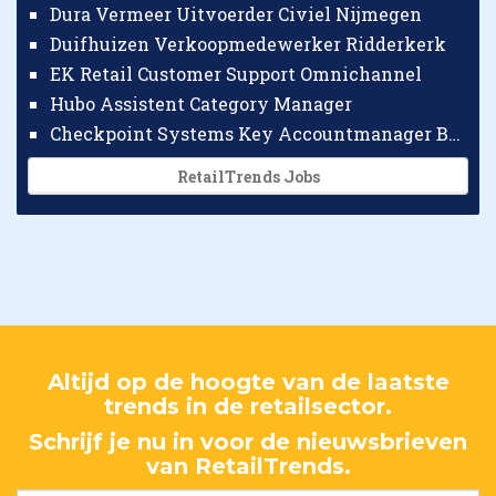
Dura Vermeer Uitvoerder Civiel Nijmegen
Duifhuizen Verkoopmedewerker Ridderkerk
EK Retail Customer Support Omnichannel
Hubo Assistent Category Manager
Checkpoint Systems Key Accountmanager Benelux
RetailTrends Jobs
Altijd op de hoogte van de laatste
trends in de retailsector.
Schrijf je nu in voor de nieuwsbrieven
van RetailTrends.