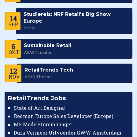
Studiereis: NRF Retail's Big Show
14
Europe
SEP
Parijs
6
Sustainable Retail
OKT
AFAS Theater
12
RetailTrends Tech
NOV
AFAS Theater
RetailTrends Jobs
State of Art Designer
Redman Europe Sales Developer (Europe)
MS Mode Storemanager
Dura Vermeer Uitvoerder GWW Amsterdam