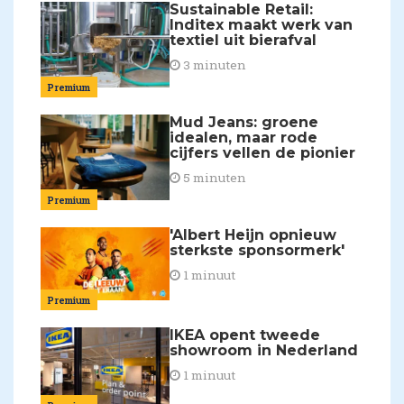
Sustainable Retail:
Inditex maakt werk van
textiel uit bierafval
3 minuten
Premium
Mud Jeans: groene
idealen, maar rode
cijfers vellen de pionier
5 minuten
Premium
'Albert Heijn opnieuw
sterkste sponsormerk'
1 minuut
Premium
IKEA opent tweede
showroom in Nederland
1 minuut