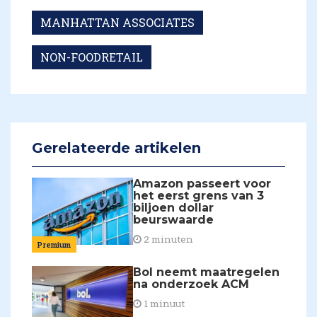
MANHATTAN ASSOCIATES
NON-FOODRETAIL
Gerelateerde artikelen
Amazon passeert voor
het eerst grens van 3
biljoen dollar
beurswaarde
2 minuten
Premium
Bol neemt maatregelen
na onderzoek ACM
1 minuut