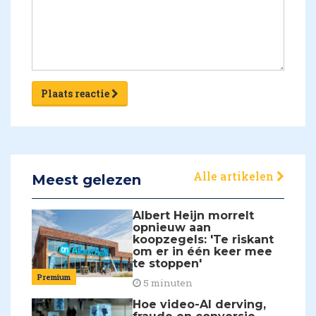
Plaats reactie
Alle artikelen
Meest gelezen
Albert Heijn morrelt
opnieuw aan
koopzegels: 'Te riskant
om er in één keer mee
te stoppen'
Premium
5 minuten
Hoe video-AI derving,