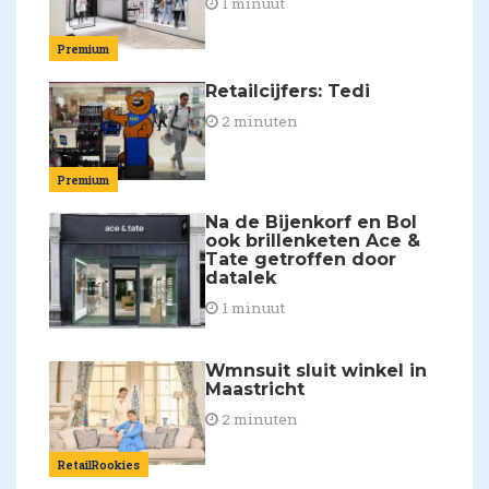
1 minuut
Premium
Retailcijfers: Tedi
2 minuten
Premium
Na de Bijenkorf en Bol
ook brillenketen Ace &
Tate getroffen door
datalek
1 minuut
Wmnsuit sluit winkel in
Maastricht
2 minuten
RetailRookies