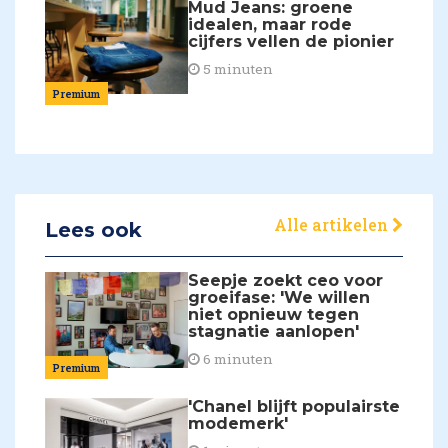
Mud Jeans: groene
idealen, maar rode
cijfers vellen de pionier
5 minuten
Premium
Alle artikelen
Lees ook
Seepje zoekt ceo voor
groeifase: 'We willen
niet opnieuw tegen
stagnatie aanlopen'
6 minuten
Premium
'Chanel blijft populairste
modemerk'