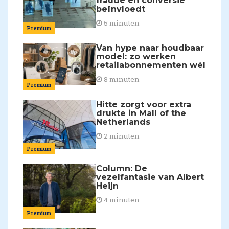
fraude en conversie
beïnvloedt
5 minuten
Premium
Van hype naar houdbaar
model: zo werken
retailabonnementen wél
8 minuten
Premium
Hitte zorgt voor extra
drukte in Mall of the
Netherlands
2 minuten
Premium
Column: De
vezelfantasie van Albert
Heijn
4 minuten
Premium