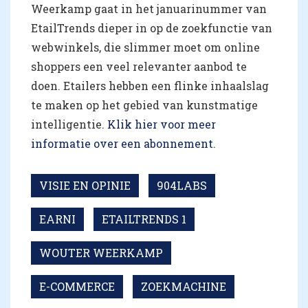
Weerkamp gaat in het januarinummer van
EtailTrends dieper in op de zoekfunctie van
webwinkels, die slimmer moet om online
shoppers een veel relevanter aanbod te
doen. Etailers hebben een flinke inhaalslag
te maken op het gebied van kunstmatige
intelligentie.
Klik hier voor meer
informatie over een abonnement
.
VISIE EN OPINIE
904LABS
EARNI
ETAILTRENDS 1
WOUTER WEERKAMP
E-COMMERCE
ZOEKMACHINE