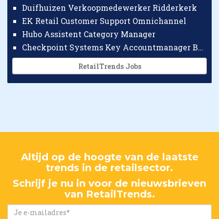
Duifhuizen Verkoopmedewerker Ridderkerk
EK Retail Customer Support Omnichannel
Hubo Assistent Category Manager
Checkpoint Systems Key Accountmanager Benelux
RetailTrends Jobs
Altijd op de hoogte van de laatste
trends in de retailsector.
Schrijf je nu in voor de nieuwsbrieven
van RetailTrends.