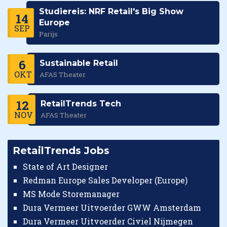
Studiereis: NRF Retail's Big Show
14
Europe
SEP
Parijs
6
Sustainable Retail
OKT
AFAS Theater
12
RetailTrends Tech
NOV
AFAS Theater
RetailTrends Jobs
State of Art Designer
Redman Europe Sales Developer (Europe)
MS Mode Storemanager
Dura Vermeer Uitvoerder GWW Amsterdam
Dura Vermeer Uitvoerder Civiel Nijmegen