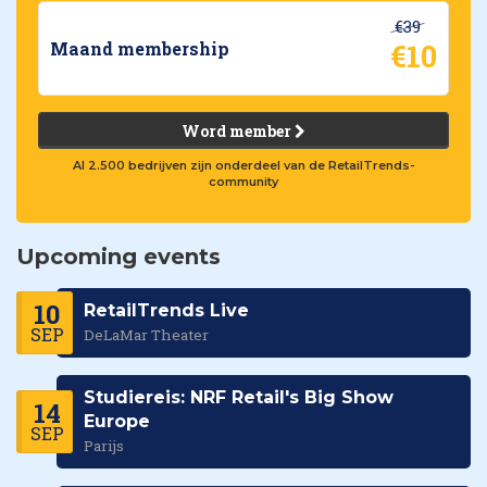
€39
€10
Maand membership
Word member
Al 2.500 bedrijven zijn onderdeel van de RetailTrends-
community
Upcoming events
10
RetailTrends Live
SEP
DeLaMar Theater
Studiereis: NRF Retail's Big Show
14
Europe
SEP
Parijs