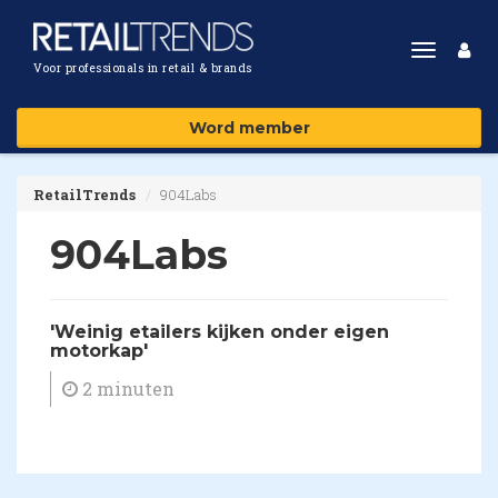
Toggle
Voor professionals in retail & brands
navigat
Word member
RetailTrends
904Labs
904Labs
'Weinig etailers kijken onder eigen
motorkap'
2 minuten