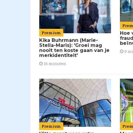
Pre
Premium
Hoe 
frau
Kika Buhrmann (Marie-
beïn
Stella-Maris): 'Groei mag
nooit ten koste gaan van je
5 m
merkidentiteit'
16 minuten
Pre
Premium