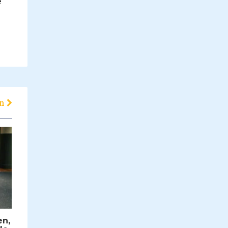
e
en
en,