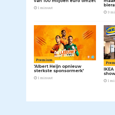
van 100 miljoen euro omzet
maakt
biera
1 minuut
3 m
Premium
Pre
'Albert Heijn opnieuw
IKEA
sterkste sponsormerk'
show
1 minuut
1 mi