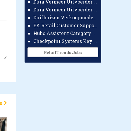
Dura Vermeer Uitvoerder GWW Amsterdam
Dura Vermeer Uitvoerder Civiel Nijmegen
Duifhuizen Verkoopmedewerker Ridderkerk
EK Retail Customer Support Omnichannel
Hubo Assistent Category Manager
Checkpoint Systems Key Accountmanager Benelux
RetailTrends Jobs
en