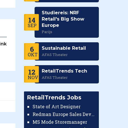
Studiereis: NRF
14
Retail's Big Show
SEP
Europe
Parijs
ink
6
Sustainable Retail
OKT
AFAS Theater
12
RetailTrends Tech
NOV
AFAS Theater
RetailTrends Jobs
State of Art Designer
Redman Europe Sales Developer (Europe)
MS Mode Storemanager