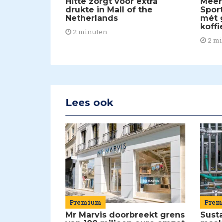
Meer
Hitte zorgt voor extra
Spor
drukte in Mall of the
mét 
Netherlands
koffi
2 minuten
2 m
Lees ook
Premium
Pre
Mr Marvis doorbreekt grens
Susta