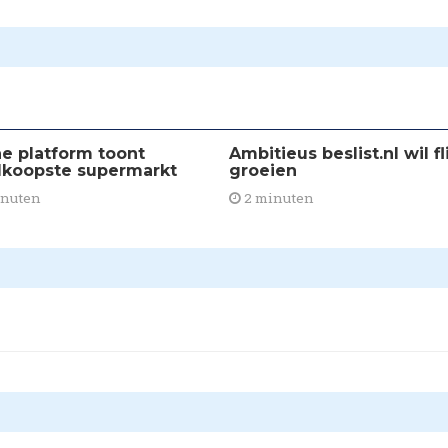
ne platform toont
Ambitieus beslist.nl wil fl
koopste supermarkt
groeien
inuten
2 minuten