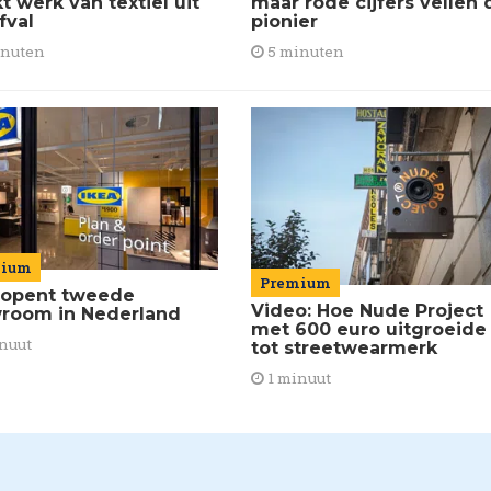
 werk van textiel uit
maar rode cijfers vellen 
fval
pionier
inuten
5 minuten
mium
Premium
 opent tweede
Video: Hoe Nude Project
room in Nederland
met 600 euro uitgroeide
nuut
tot streetwearmerk
1 minuut