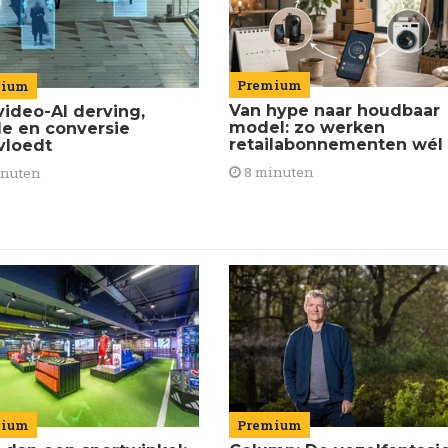
Premium
mium
Van hype naar houdbaar
video-AI derving,
model: zo werken
de en conversie
retailabonnementen wél
vloedt
8 minuten
inuten
mium
Premium