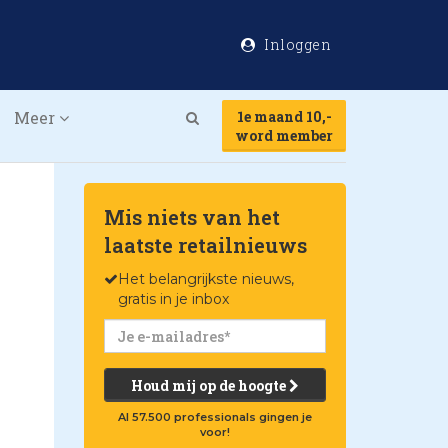
Inloggen
Meer
1e maand 10,-
Search
word member
Mis niets van het
laatste retailnieuws
Het belangrijkste nieuws,
gratis in je inbox
Houd mij op de hoogte
Al 57.500 professionals gingen je
voor!