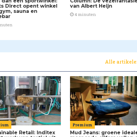
 dan een sportwinkel:
Column: De vezelfantasi
ts Direct opent winkel
van Albert Heijn
gym, sauna en
4 minuten
ebar
inuten
Alle artikel
mium
Premium
inable Retail: Inditex
Mud Jeans: groene ideal