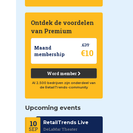
Ontdek de voordelen
van Premium
€39
Maand
€10
membership
e
Word member
Al 2.500 bedrijven zijn onderdeel van
de RetailTrends-community
Upcoming events
10
RetailTrends Live
SEP
DeLaMar Theater