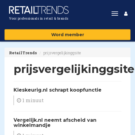
Toggle
Voor professionals in retail & brands
navigat
Word member
RetailTrends
prijsvergelijkinggsite
prijsvergelijkinggsite
Kieskeurig.nl schrapt koopfunctie
1 minuut
Vergelijk.nl neemt afscheid van
winkelmandje