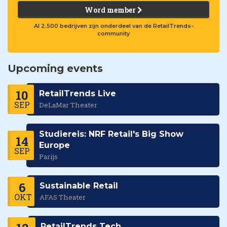
Word member
Al 2.500 bedrijven zijn onderdeel van de RetailTrends-
community
Upcoming events
10
RetailTrends Live
SEP
DeLaMar Theater
Studiereis: NRF Retail's Big Show
14
Europe
SEP
Parijs
6
Sustainable Retail
OKT
AFAS Theater
RetailTrends Tech