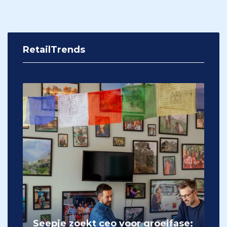
RetailTrends
Seepje zoekt ceo voor groeifase: