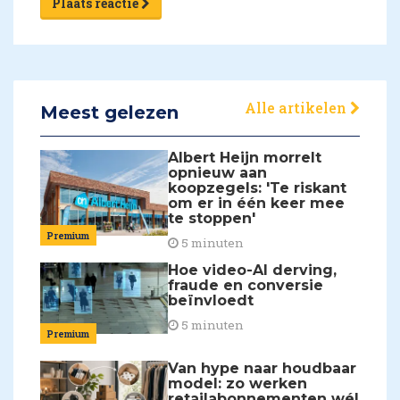
Plaats reactie
Alle artikelen
Meest gelezen
Albert Heijn morrelt
opnieuw aan
koopzegels: 'Te riskant
om er in één keer mee
te stoppen'
Premium
5 minuten
Hoe video-AI derving,
fraude en conversie
beïnvloedt
5 minuten
Premium
Van hype naar houdbaar
model: zo werken
retailabonnementen wél