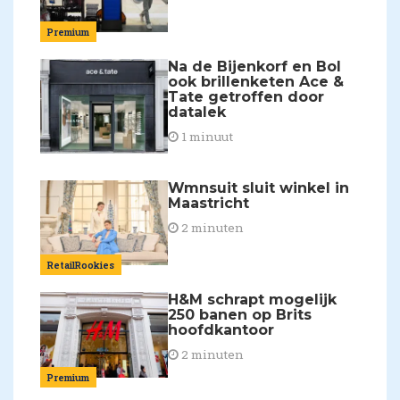
Premium
Na de Bijenkorf en Bol
ook brillenketen Ace &
Tate getroffen door
datalek
1 minuut
Wmnsuit sluit winkel in
Maastricht
2 minuten
RetailRookies
H&M schrapt mogelijk
250 banen op Brits
hoofdkantoor
2 minuten
Premium