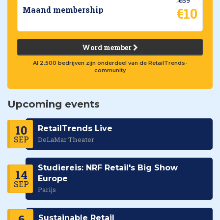
€10
Maand membership
Word member
Al 2.500 bedrijven zijn onderdeel van de RetailTrends-
community
Upcoming events
10
RetailTrends Live
SEP
DeLaMar Theater
Studiereis: NRF Retail's Big Show
14
Europe
SEP
Parijs
6
Sustainable Retail