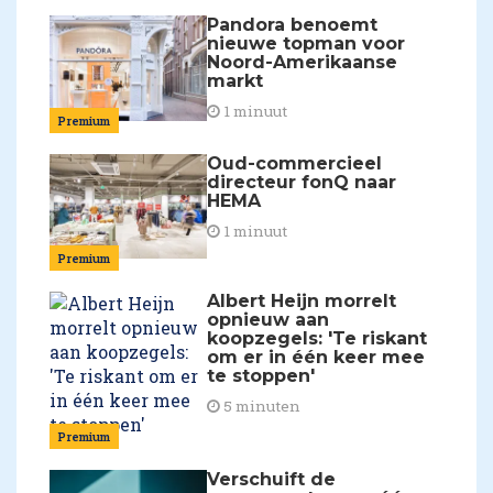
Pandora benoemt
nieuwe topman voor
Noord-Amerikaanse
markt
1 minuut
Premium
Oud-commercieel
directeur fonQ naar
HEMA
1 minuut
Premium
Albert Heijn morrelt
opnieuw aan
koopzegels: 'Te riskant
om er in één keer mee
te stoppen'
5 minuten
Premium
Verschuift de