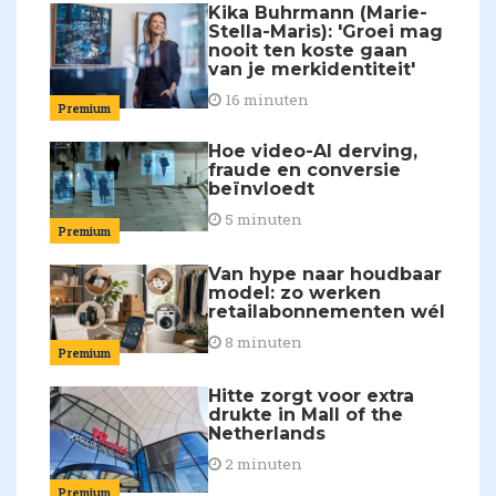
Kika Buhrmann (Marie-
Stella-Maris): 'Groei mag
nooit ten koste gaan
van je merkidentiteit'
16 minuten
Premium
Hoe video-AI derving,
fraude en conversie
beïnvloedt
5 minuten
Premium
Van hype naar houdbaar
model: zo werken
retailabonnementen wél
8 minuten
Premium
Hitte zorgt voor extra
drukte in Mall of the
Netherlands
2 minuten
Premium