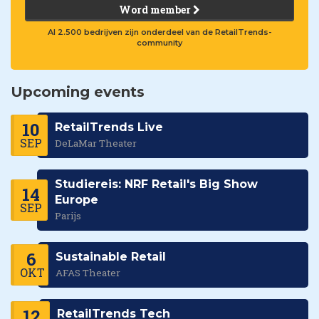
Word member
Al 2.500 bedrijven zijn onderdeel van de RetailTrends-
community
Upcoming events
10
RetailTrends Live
SEP
DeLaMar Theater
Studiereis: NRF Retail's Big Show
14
Europe
SEP
Parijs
6
Sustainable Retail
OKT
AFAS Theater
12
RetailTrends Tech