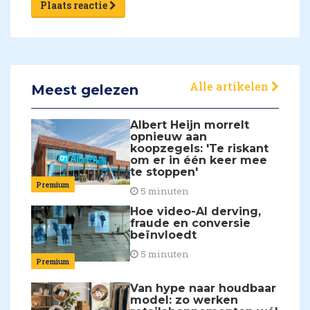
Plaats reactie
Alle artikelen
Meest gelezen
Albert Heijn morrelt
opnieuw aan
koopzegels: 'Te riskant
om er in één keer mee
te stoppen'
Premium
5 minuten
Hoe video-AI derving,
fraude en conversie
beïnvloedt
5 minuten
Premium
Van hype naar houdbaar
model: zo werken