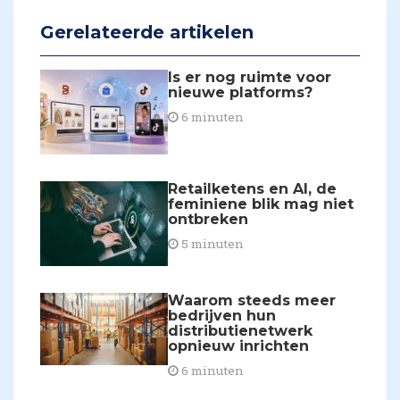
Gerelateerde artikelen
Is er nog ruimte voor
nieuwe platforms?
6 minuten
Retailketens en AI, de
feminiene blik mag niet
ontbreken
5 minuten
Waarom steeds meer
bedrijven hun
distributienetwerk
opnieuw inrichten
6 minuten