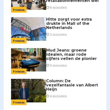
retailabonnementen wél
8 minuten
Premium
Hitte zorgt voor extra
drukte in Mall of the
Netherlands
2 minuten
Premium
Mud Jeans: groene
idealen, maar rode
cijfers vellen de pionier
5 minuten
Premium
Column: De
vezelfantasie van Albert
Heijn
4 minuten
Premium