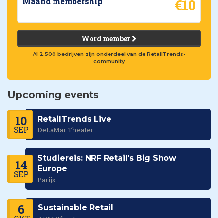
€10
Maand membership
Word member
Al 2.500 bedrijven zijn onderdeel van de RetailTrends-
community
Upcoming events
10
RetailTrends Live
SEP
DeLaMar Theater
Studiereis: NRF Retail's Big Show
14
Europe
SEP
Parijs
6
Sustainable Retail