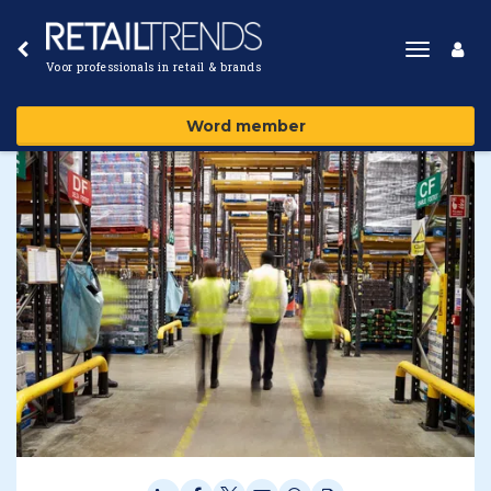
Toggle
Voor professionals in retail & brands
navigat
Word member