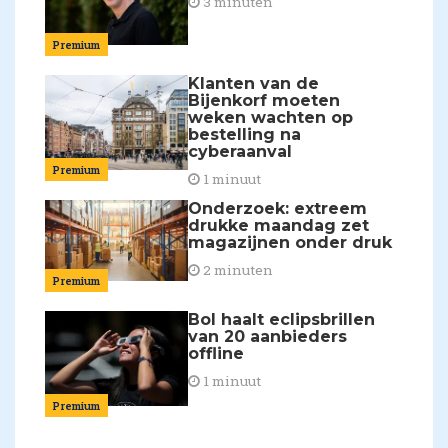
3 minuten
Premium
Klanten van de
Bijenkorf moeten
weken wachten op
bestelling na
cyberaanval
Premium
1 minuut
Onderzoek: extreem
drukke maandag zet
magazijnen onder druk
2 minuten
Premium
Bol haalt eclipsbrillen
van 20 aanbieders
offline
1 minuut
Premium