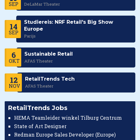
SEP
DeLaMar Theater
Studiereis: NRF Retail's Big Show
14
Europe
SEP
Parijs
6
Sustainable Retail
OKT
AFAS Theater
12
RetailTrends Tech
NOV
AFAS Theater
RetailTrends Jobs
HEMA Teamleider winkel Tilburg Centrum
State of Art Designer
Redman Europe Sales Developer (Europe)