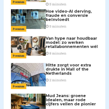
Premium
5 minuten
Hoe video-AI derving,
fraude en conversie
beïnvloedt
5 minuten
Premium
Van hype naar houdbaar
model: zo werken
retailabonnementen wél
8 minuten
Premium
Hitte zorgt voor extra
drukte in Mall of the
Netherlands
2 minuten
Premium
Mud Jeans: groene
idealen, maar rode
cijfers vellen de pionier