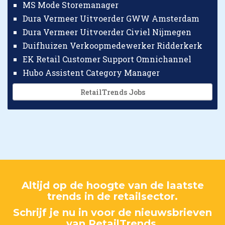
MS Mode Storemanager
Dura Vermeer Uitvoerder GWW Amsterdam
Dura Vermeer Uitvoerder Civiel Nijmegen
Duifhuizen Verkoopmedewerker Ridderkerk
EK Retail Customer Support Omnichannel
Hubo Assistent Category Manager
RetailTrends Jobs
Altijd op de hoogte van de laatste
trends in de retailsector.
Schrijf je nu in voor de nieuwsbrieven
van RetailTrends.