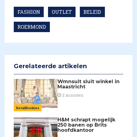
FASHION
OUTLET
BELEID
ROERMOND
Gerelateerde artikelen
Wmnsuit sluit winkel in
Maastricht
2 minuten
RetailRookies
H&M schrapt mogelijk
250 banen op Brits
hoofdkantoor