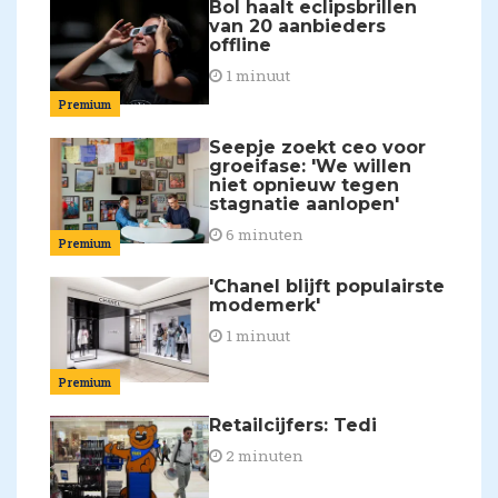
Bol haalt eclipsbrillen
van 20 aanbieders
offline
1 minuut
Premium
Seepje zoekt ceo voor
groeifase: 'We willen
niet opnieuw tegen
stagnatie aanlopen'
6 minuten
Premium
'Chanel blijft populairste
modemerk'
1 minuut
Premium
Retailcijfers: Tedi
2 minuten