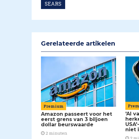
SEARS
Gerelateerde artikelen
Pre
Premium
'AI 
Amazon passeert voor het
herk
eerst grens van 3 biljoen
USA'-
dollar beurswaarde
niet 
2 minuten
2 m