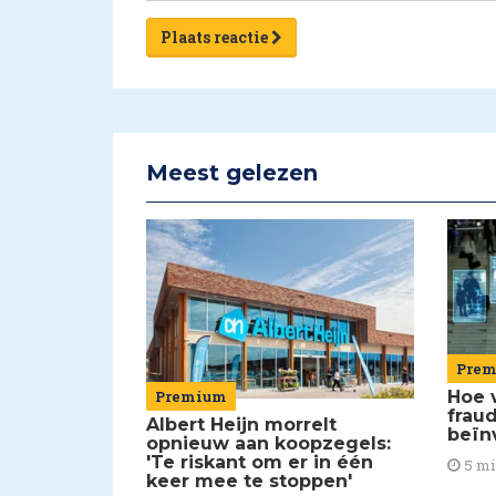
Plaats reactie
Meest gelezen
Pre
Premium
Hoe 
frau
Albert Heijn morrelt
beïn
opnieuw aan koopzegels:
'Te riskant om er in één
5 m
keer mee te stoppen'