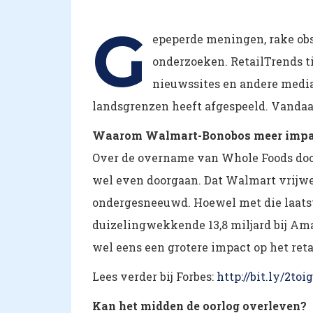
G
epeperde meningen, rake obs
onderzoeken. RetailTrends ti
nieuwssites en andere media
landsgrenzen heeft afgespeeld. Vandaag
Waarom Walmart-Bonobos meer impa
Over de overname van Whole Foods door
wel even doorgaan. Dat Walmart vrijwel
ondergesneeuwd. Hoewel met die laatste
duizelingwekkende 13,8 miljard bij Am
wel eens een grotere impact op het re
Lees verder bij Forbes:
http://bit.ly/2toi
Kan het midden de oorlog overleven?