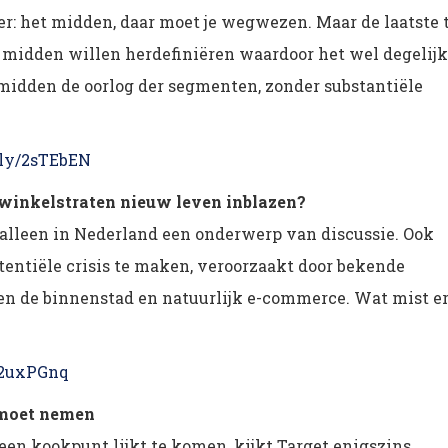
er: het midden, daar moet je wegwezen. Maar de laatste t
et midden willen herdefiniëren waardoor het wel degelijk
 midden de oorlog der segmenten, zonder substantiële
t.ly/2sTEbEN
 winkelstraten nieuw leven inblazen?
t alleen in Nederland een onderwerp van discussie. Ook
tentiële crisis te maken, veroorzaakt door bekende
ten de binnenstad en natuurlijk e-commerce. Wat mist e
y/2uxPGnq
moet nemen
en kookpunt lijkt te komen, kijkt Target enigszins