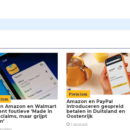
Premium
mium
Amazon en PayPal
introduceren gespreid
van Amazon en Walmart
betalen in Duitsland en
ent foutieve 'Made in
Oostenrijk
claims, maar grijpt
in'
1 minuut
inuten