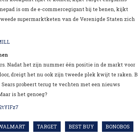
mepad is om de e-commercegigant bij te benen, kijkt
 tweede supermarktketen van de Verenigde Staten zich
MILL
men
rs. Nadat het zijn nummer één positie in de markt voor
oor, dreigt het nu ook zijn tweede plek kwijt te raken. B
 Sears probeert terug te vechten met een nieuws
aar is het genoeg?
/2tYIFz7
WALMART
TARGET
BEST BUY
BONOBOS