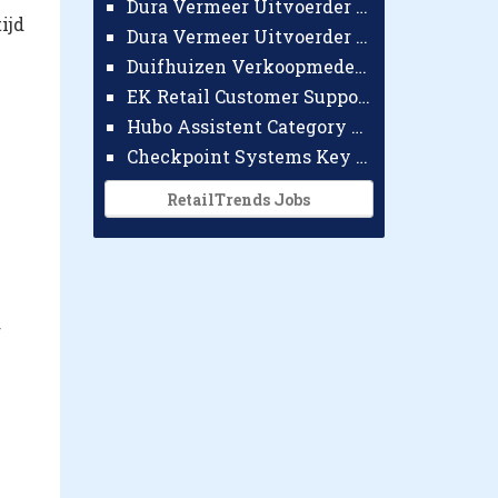
Dura Vermeer Uitvoerder GWW Amsterdam
ijd
Dura Vermeer Uitvoerder Civiel Nijmegen
Duifhuizen Verkoopmedewerker Ridderkerk
EK Retail Customer Support Omnichannel
Hubo Assistent Category Manager
Checkpoint Systems Key Accountmanager Benelux
RetailTrends Jobs
r