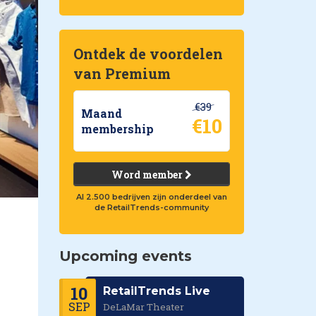
Ontdek de voordelen
van Premium
€39
Maand
€10
membership
Word member
Al 2.500 bedrijven zijn onderdeel van
de RetailTrends-community
Upcoming events
10
RetailTrends Live
SEP
DeLaMar Theater