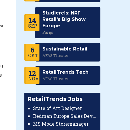
Studiereis: NRF
14
Retail's Big Show
se
SEP
Europe
Parijs
6
Sustainable Retail
OKT
AFAS Theater
og
12
RetailTrends Tech
s
NOV
AFAS Theater
RetailTrends Jobs
State of Art Designer
Redman Europe Sales Developer (Europe)
MS Mode Storemanager