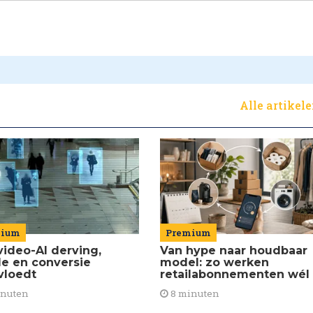
Alle artikel
Premium
mium
Van hype naar houdbaar
video-AI derving,
model: zo werken
de en conversie
retailabonnementen wél
vloedt
8 minuten
inuten