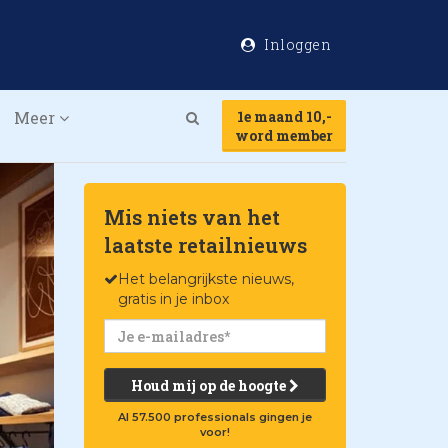
Inloggen
Meer
1e maand 10,-
Search
word member
Mis niets van het
laatste retailnieuws
Het belangrijkste nieuws,
gratis in je inbox
Houd mij op de hoogte
Al 57.500 professionals gingen je
voor!