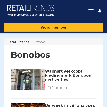
Toggle
Voor professionals in retail & brands
navigat
Word member
RetailTrends
Bonobos
Bonobos
Walmart verkoopt
kledingmerk Bonobos
met verlies
1 minuut
De week in vijf analyses