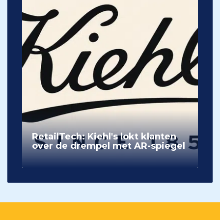
RetailTech: Kiehl's lokt klanten
over de drempel met AR-spiegel