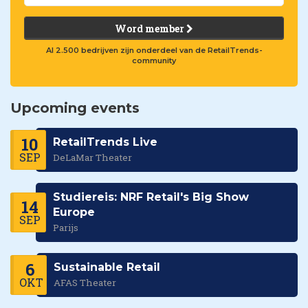
Word member
Al 2.500 bedrijven zijn onderdeel van de RetailTrends-
community
Upcoming events
10
RetailTrends Live
SEP
DeLaMar Theater
Studiereis: NRF Retail's Big Show
14
Europe
SEP
Parijs
6
Sustainable Retail
OKT
AFAS Theater