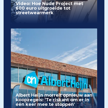
Video: Hoe Nude Project met
600 euro uitgroeide tot
streetwearmerk
Albert Heijn morrelt opnieuw aan
koopzegels: 'Te riskant om er in
één keer mee te stoppen'