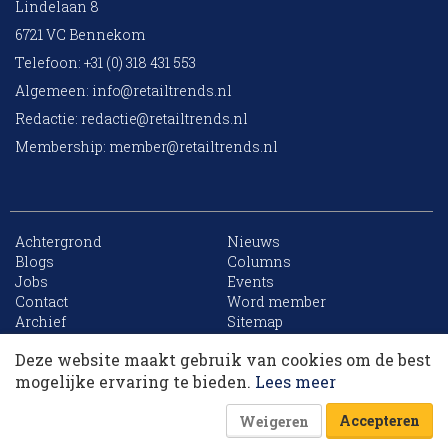
Lindelaan 8
6721 VC Bennekom
Telefoon: +31 (0) 318 431 553
Algemeen:
info@retailtrends.nl
Redactie:
redactie@retailtrends.nl
Membership:
member@retailtrends.nl
Achtergrond
Nieuws
Blogs
Columns
Jobs
Events
10 collega’s
Contact
Word member
Archief
Sitemap
Deze website maakt gebruik van cookies om de best
Korting op events
mogelijke ervaring te bieden.
Lees meer
Website is powered by
Accepteren
Weigeren