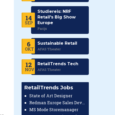
Studiereis: NRF
14
Retail's Big Show
SEP
Europe
Parijs
6
Sustainable Retail
OKT
AFAS Theater
12
RetailTrends Tech
NOV
AFAS Theater
RetailTrends Jobs
State of Art Designer
Redman Europe Sales Developer (Europe)
MS Mode Storemanager