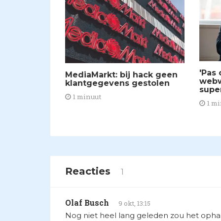
'Pas
MediaMarkt: bij hack geen
webw
klantgegevens gestolen
supe
1 minuut
1 mi
Reacties
1
Olaf Busch
9 okt, 13:15
Nog niet heel lang geleden zou het ophan