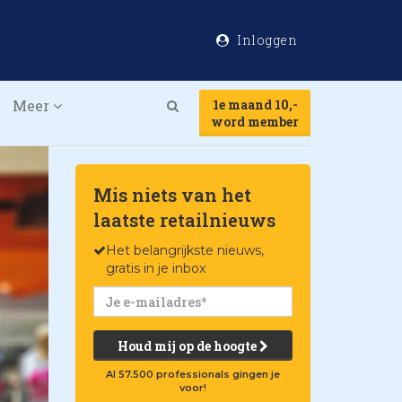
Inloggen
Meer
1e maand 10,-
Search
word member
Mis niets van het
laatste retailnieuws
Het belangrijkste nieuws,
gratis in je inbox
Houd mij op de hoogte
Al 57.500 professionals gingen je
voor!