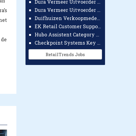
van
Dura Vermeer Uitvoerder GWW Amsterdam
Dura Vermeer Uitvoerder Civiel Nijmegen
a’s
Duifhuizen Verkoopmedewerker Ridderkerk
het
EK Retail Customer Support Omnichannel
Hubo Assistent Category Manager
 de
Checkpoint Systems Key Accountmanager Benelux
RetailTrends Jobs