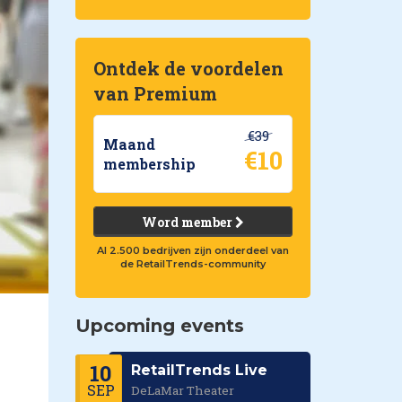
Ontdek de voordelen
van Premium
€39
Maand
€10
membership
Word member
Al 2.500 bedrijven zijn onderdeel van
de RetailTrends-community
Upcoming events
10
RetailTrends Live
SEP
DeLaMar Theater