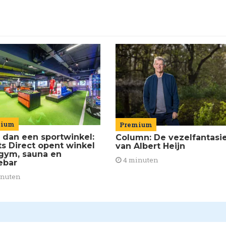
mium
Premium
 dan een sportwinkel:
Column: De vezelfantasi
ts Direct opent winkel
van Albert Heijn
gym, sauna en
4 minuten
ebar
inuten