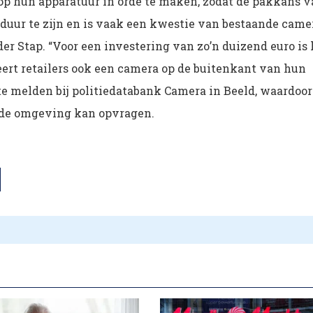
 op hun apparatuur in orde te maken, zodat de pakkans 
duur te zijn en is vaak een kwestie van bestaande camer
der Stap. “Voor een investering van zo’n duizend euro is 
iseert retailers ook een camera op de buitenkant van hun
te melden bij politiedatabank Camera in Beeld, waardoor
it de omgeving kan opvragen.