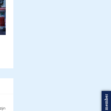
Word member
ijn