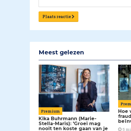
Plaats reactie
Meest gelezen
Pre
Premium
Hoe 
frau
Kika Buhrmann (Marie-
beïn
Stella-Maris): 'Groei mag
nooit ten koste gaan van je
5 m