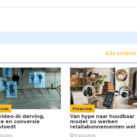
Alle artikel
Premium
mium
Van hype naar houdbaar
video-AI derving,
model: zo werken
de en conversie
retailabonnementen wél
vloedt
8 minuten
inuten