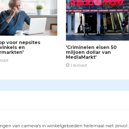
 op voor nepsites
'Criminelen eisen 50
inkels en
miljoen dollar van
rmarkten'
MediaMarkt'
nuut
1 minuut
gen van camera's in winkelgebieden helemaal niet zinvol z