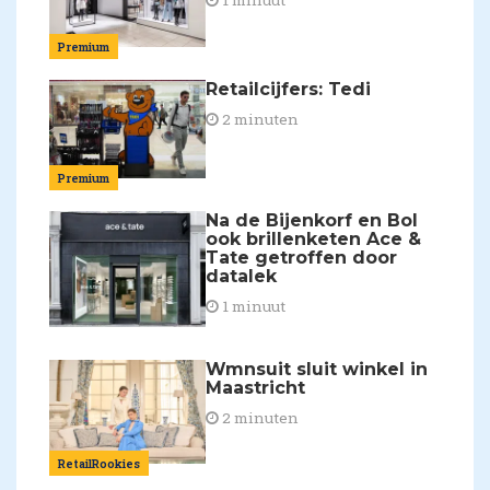
1 minuut
Premium
Retailcijfers: Tedi
2 minuten
Premium
Na de Bijenkorf en Bol
ook brillenketen Ace &
Tate getroffen door
datalek
1 minuut
Wmnsuit sluit winkel in
Maastricht
2 minuten
RetailRookies