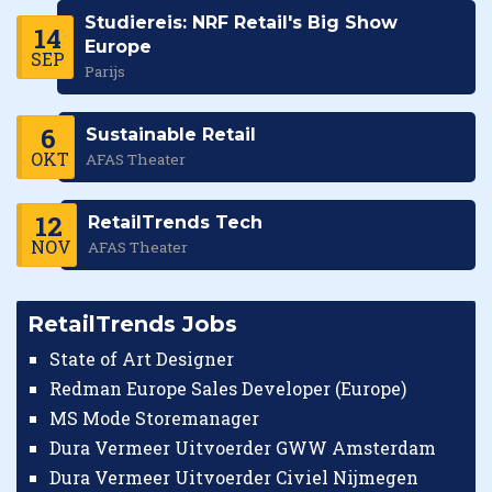
Studiereis: NRF Retail's Big Show
14
Europe
SEP
Parijs
6
Sustainable Retail
OKT
AFAS Theater
12
RetailTrends Tech
NOV
AFAS Theater
RetailTrends Jobs
State of Art Designer
Redman Europe Sales Developer (Europe)
MS Mode Storemanager
Dura Vermeer Uitvoerder GWW Amsterdam
Dura Vermeer Uitvoerder Civiel Nijmegen