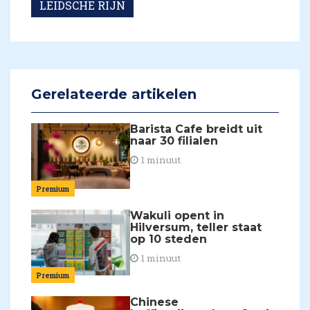
LEIDSCHE RIJN
Gerelateerde artikelen
Barista Cafe breidt uit
naar 30 filialen
1 minuut
Premium
Wakuli opent in
Hilversum, teller staat
op 10 steden
1 minuut
Premium
Chinese