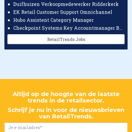
Duifhuizen Verkoopmedewerker Ridderkerk
EK Retail Customer Support Omnichannel
Hubo Assistent Category Manager
Checkpoint Systems Key Accountmanager Benelux
RetailTrends Jobs
Altijd op de hoogte van de laatste
trends in de retailsector.
Schrijf je nu in voor de nieuwsbrieven
van RetailTrends.