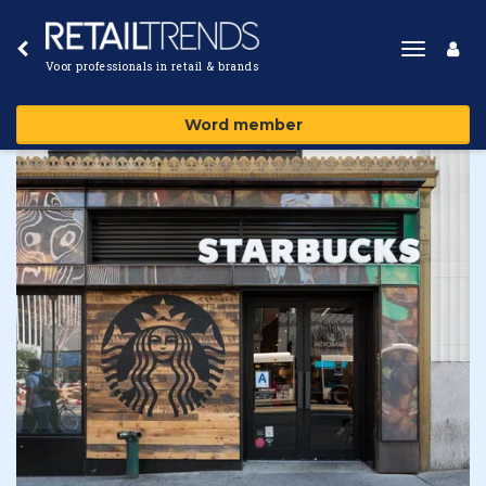
Toggle
Voor professionals in retail & brands
navigat
Word member