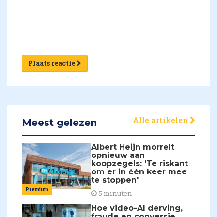
Plaats reactie
Alle artikelen
Meest gelezen
Albert Heijn morrelt
opnieuw aan
koopzegels: 'Te riskant
om er in één keer mee
te stoppen'
Premium
5 minuten
Hoe video-AI derving,
fraude en conversie