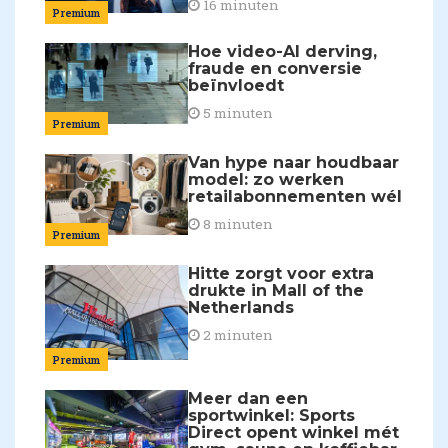
16 minuten
Premium
Hoe video-AI derving,
fraude en conversie
beïnvloedt
5 minuten
Premium
Van hype naar houdbaar
model: zo werken
retailabonnementen wél
8 minuten
Premium
Hitte zorgt voor extra
drukte in Mall of the
Netherlands
2 minuten
Premium
Meer dan een
sportwinkel: Sports
Direct opent winkel mét