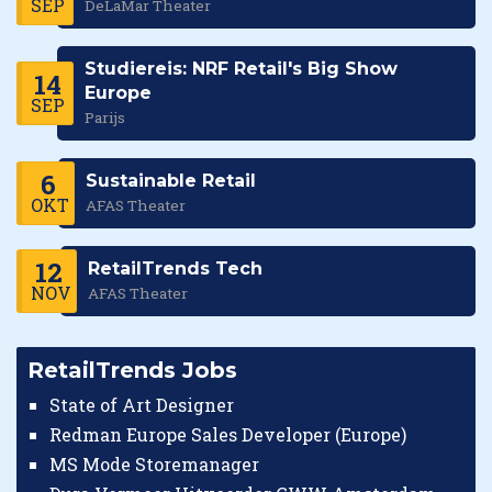
SEP
DeLaMar Theater
Studiereis: NRF Retail's Big Show
14
Europe
SEP
Parijs
6
Sustainable Retail
OKT
AFAS Theater
12
RetailTrends Tech
NOV
AFAS Theater
RetailTrends Jobs
State of Art Designer
Redman Europe Sales Developer (Europe)
MS Mode Storemanager