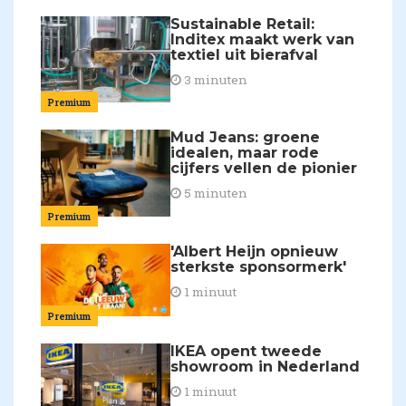
Sustainable Retail:
Inditex maakt werk van
textiel uit bierafval
3 minuten
Premium
Mud Jeans: groene
idealen, maar rode
cijfers vellen de pionier
5 minuten
Premium
'Albert Heijn opnieuw
sterkste sponsormerk'
1 minuut
Premium
IKEA opent tweede
showroom in Nederland
1 minuut