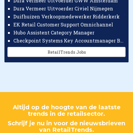
Dura Vermeer Uitvoerder GWW Amsterdam
Dura Vermeer Uitvoerder Civiel Nijmegen
Duifhuizen Verkoopmedewerker Ridderkerk
EK Retail Customer Support Omnichannel
Hubo Assistent Category Manager
Checkpoint Systems Key Accountmanager Benelux
RetailTrends Jobs
Altijd op de hoogte van de laatste
trends in de retailsector.
Schrijf je nu in voor de nieuwsbrieven
van RetailTrends.