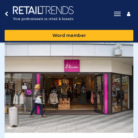
Toggle
Voor professionals in retail & brands
navigat
Word member