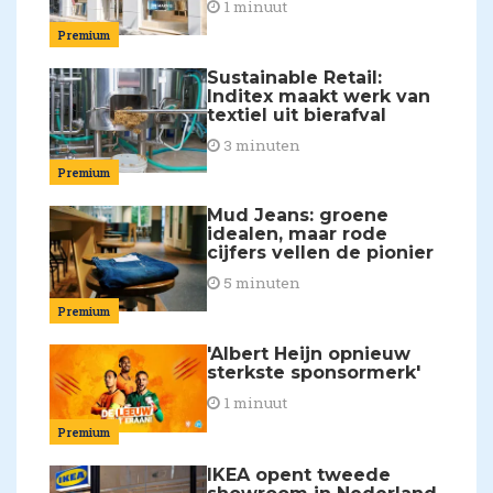
1 minuut
Premium
Sustainable Retail:
Inditex maakt werk van
textiel uit bierafval
3 minuten
Premium
Mud Jeans: groene
idealen, maar rode
cijfers vellen de pionier
5 minuten
Premium
'Albert Heijn opnieuw
sterkste sponsormerk'
1 minuut
Premium
IKEA opent tweede