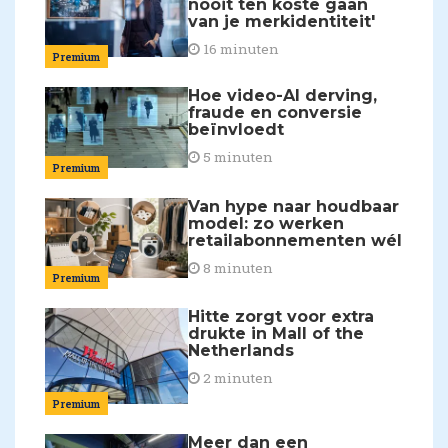
nooit ten koste gaan
van je merkidentiteit'
16 minuten
Premium
Hoe video-AI derving,
fraude en conversie
beïnvloedt
5 minuten
Premium
Van hype naar houdbaar
model: zo werken
retailabonnementen wél
8 minuten
Premium
Hitte zorgt voor extra
drukte in Mall of the
Netherlands
2 minuten
Premium
Meer dan een