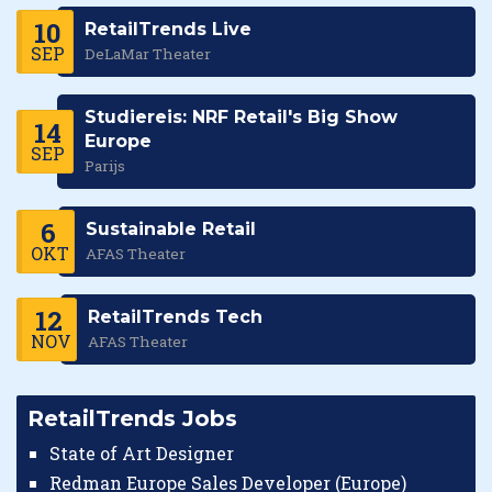
10
RetailTrends Live
SEP
DeLaMar Theater
Studiereis: NRF Retail's Big Show
14
Europe
SEP
Parijs
6
Sustainable Retail
OKT
AFAS Theater
12
RetailTrends Tech
NOV
AFAS Theater
RetailTrends Jobs
State of Art Designer
Redman Europe Sales Developer (Europe)