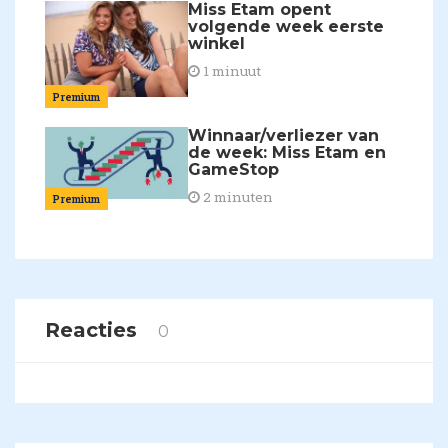
Miss Etam opent
volgende week eerste
winkel
1 minuut
Premium
Winnaar/verliezer van
de week: Miss Etam en
GameStop
2 minuten
Premium
Reacties
0