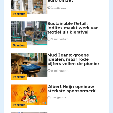
euro omzet
1 minuut
Premium
Sustainable Retail:
Inditex maakt werk van
textiel uit bierafval
3 minuten
Premium
Mud Jeans: groene
idealen, maar rode
cijfers vellen de pionier
5 minuten
Premium
'Albert Heijn opnieuw
sterkste sponsormerk'
1 minuut
Premium