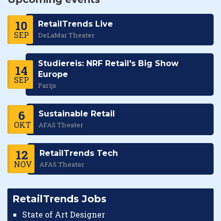
10
RetailTrends Live
SEP
DeLaMar Theater
Studiereis: NRF Retail's Big Show
14
Europe
SEP
Parijs
6
Sustainable Retail
OKT
AFAS Theater
12
RetailTrends Tech
NOV
AFAS Theater
RetailTrends Jobs
State of Art Designer