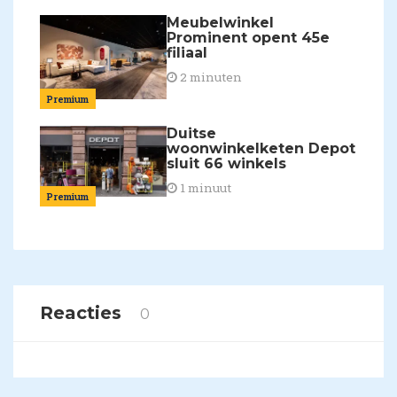
Meubelwinkel
Prominent opent 45e
filiaal
2 minuten
Premium
Duitse
woonwinkelketen Depot
sluit 66 winkels
1 minuut
Premium
Reacties
0