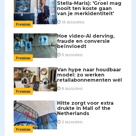
Stella-Maris): 'Groei mag
nooit ten koste gaan
van je merkidentiteit'
16 minuten
Premium
Hoe video-AI derving,
fraude en conversie
beïnvloedt
5 minuten
Premium
Van hype naar houdbaar
model: zo werken
retailabonnementen wél
8 minuten
Premium
Hitte zorgt voor extra
drukte in Mall of the
Netherlands
2 minuten
Premium