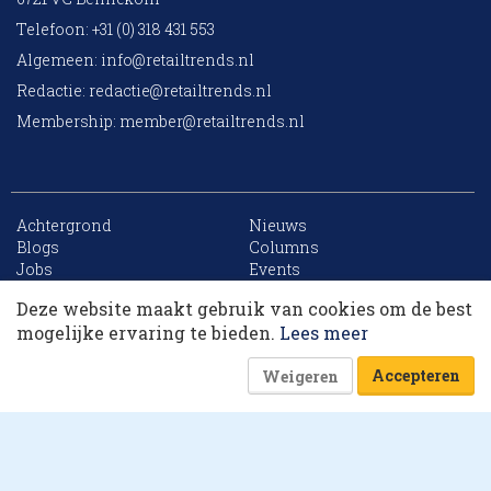
Telefoon: +31 (0) 318 431 553
Algemeen:
info@retailtrends.nl
Redactie:
redactie@retailtrends.nl
Membership:
member@retailtrends.nl
Achtergrond
Nieuws
10 collega’s
Blogs
Columns
Jobs
Events
Contact
Word member
Deze website maakt gebruik van cookies om de best
Archief
Sitemap
Korting op events
mogelijke ervaring te bieden.
Lees meer
Accepteren
Weigeren
Website is powered by