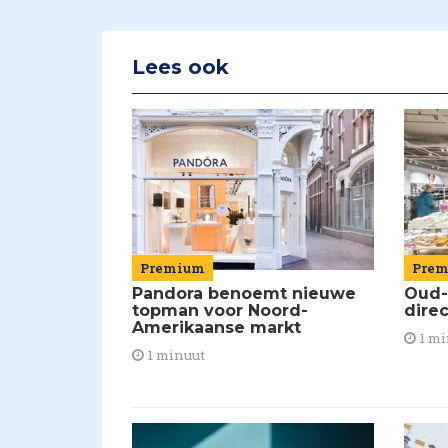
Lees ook
Premium
Pre
Pandora benoemt nieuwe
Oud-
topman voor Noord-
dire
Amerikaanse markt
1 mi
1 minuut