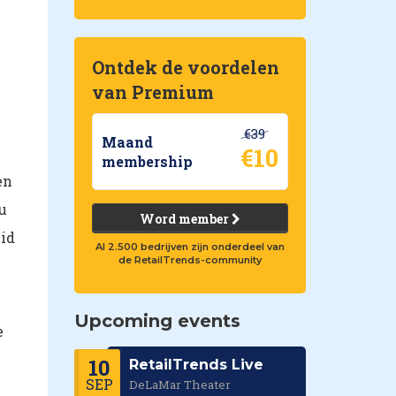
Ontdek de voordelen
van Premium
€39
Maand
€10
membership
en
u
Word member
eid
Al 2.500 bedrijven zijn onderdeel van
de RetailTrends-community
Upcoming events
e
10
RetailTrends Live
SEP
DeLaMar Theater