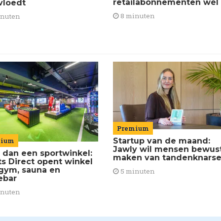
retailabonnementen wél
vloedt
8 minuten
inuten
Premium
Startup van de maand:
mium
Jawly wil mensen bewus
 dan een sportwinkel:
maken van tandenknars
ts Direct opent winkel
gym, sauna en
5 minuten
ebar
inuten