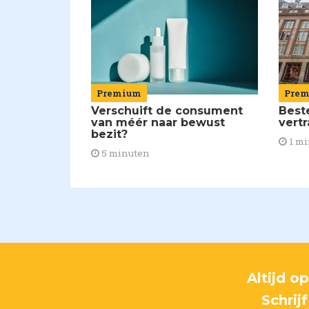
Pre
Premium
Best
Verschuift de consument
vert
van méér naar bewust
bezit?
1 mi
5 minuten
Altijd o
Schrij