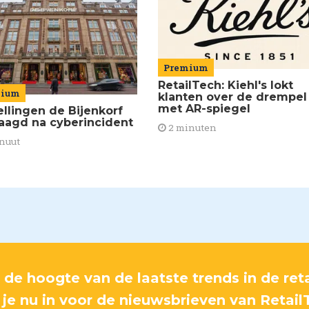
Premium
RetailTech: Kiehl's lokt
mium
klanten over de drempel
met AR-spiegel
ellingen de Bijenkorf
raagd na cyberincident
2 minuten
nuut
p de hoogte van de laatste trends in de reta
f je nu in voor de nieuwsbrieven van Retail