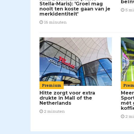
beïn
Stella-Maris): 'Groei mag
nooit ten koste gaan van je
5 m
merkidentiteit'
16 minuten
Pre
Premium
Meer
Hitte zorgt voor extra
Spor
drukte in Mall of the
mét 
Netherlands
koffi
2 minuten
2 m