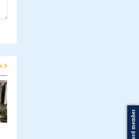
en
Word member