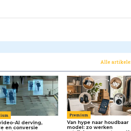
Alle artikel
Premium
mium
Van hype naar houdbaar
video-AI derving,
model: zo werken
de en conversie