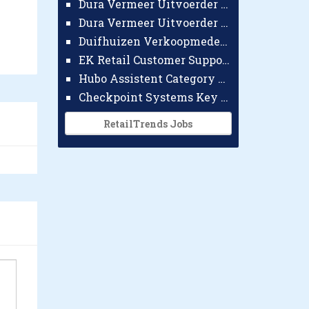
Dura Vermeer Uitvoerder GWW Amsterdam
Dura Vermeer Uitvoerder Civiel Nijmegen
Duifhuizen Verkoopmedewerker Ridderkerk
EK Retail Customer Support Omnichannel
Hubo Assistent Category Manager
Checkpoint Systems Key Accountmanager Benelux
RetailTrends Jobs