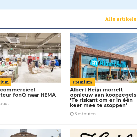
Alle artikel
Premium
mium
Albert Heijn morrelt
commercieel
opnieuw aan koopzegels
cteur fonQ naar HEMA
'Te riskant om er in één
nuut
keer mee te stoppen'
5 minuten