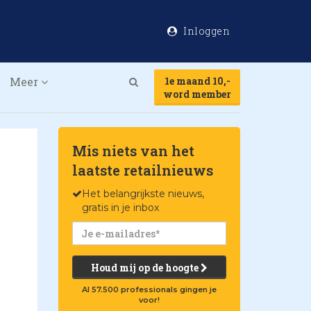
Inloggen
Meer
1e maand 10,-
Search
word member
Mis niets van het
laatste retailnieuws
Het belangrijkste nieuws,
gratis in je inbox
Houd mij op de hoogte
Al 57.500 professionals gingen je
voor!