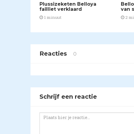
Plussizeketen Belloya
​Bell
failliet verklaard
van s
1 minuut
2 m
Reacties
0
Schrijf een reactie