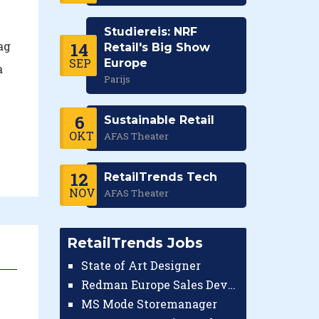
Studiereis: NRF
ag
14
Retail's Big Show
SEP
Europe
a
Parijs
6
Sustainable Retail
OKT
AFAS Theater
12
RetailTrends Tech
NOV
AFAS Theater
RetailTrends Jobs
State of Art Designer
Redman Europe Sales Developer (Europe)
MS Mode Storemanager