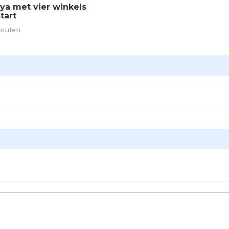
oya met vier winkels
tart
inuten