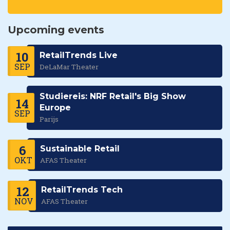
Upcoming events
10
RetailTrends Live
SEP
DeLaMar Theater
Studiereis: NRF Retail's Big Show
14
Europe
SEP
Parijs
6
Sustainable Retail
OKT
AFAS Theater
12
RetailTrends Tech
NOV
AFAS Theater