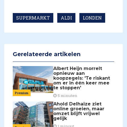
SUPERMARKT
ALDI
LONDEN
Gerelateerde artikelen
Albert Heijn morrelt
opnieuw aan
koopzegels: 'Te riskant
om er in één keer mee
te stoppen'
Premium
5 minuten
Ahold Delhaize ziet
online groeien, maar
omzet blijft vrijwel
gelijk
1 minuut