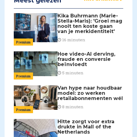
Meest gelezen
Kika Buhrmann (Marie-
Stella-Maris): 'Groei mag
nooit ten koste gaan
van je merkidentiteit'
16 minuten
Premium
Hoe video-AI derving,
fraude en conversie
beïnvloedt
5 minuten
Premium
Van hype naar houdbaar
model: zo werken
retailabonnementen wél
8 minuten
Premium
Hitte zorgt voor extra
drukte in Mall of the
Netherlands