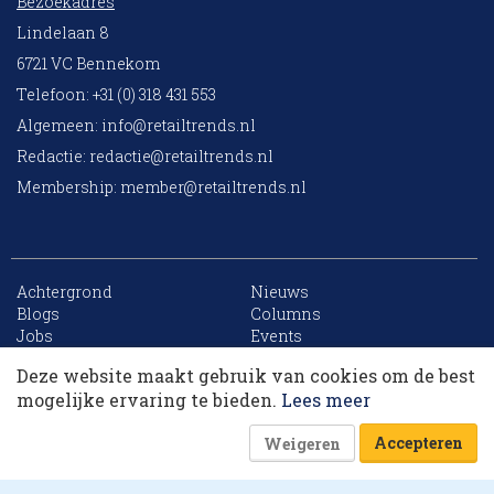
Bezoekadres
Lindelaan 8
6721 VC Bennekom
Telefoon: +31 (0) 318 431 553
Algemeen:
info@retailtrends.nl
Redactie:
redactie@retailtrends.nl
Membership:
member@retailtrends.nl
Achtergrond
Nieuws
10 collega’s
Blogs
Columns
Jobs
Events
Contact
Word member
Deze website maakt gebruik van cookies om de best
Archief
Sitemap
Korting op events
mogelijke ervaring te bieden.
Lees meer
Accepteren
Weigeren
Website is powered by