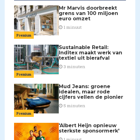
Mr Marvis doorbreekt
grens van 100 miljoen
euro omzet
1 minuut
Premium
Sustainable Retail:
Inditex maakt werk van
textiel uit bierafval
3 minuten
Premium
Mud Jeans: groene
idealen, maar rode
cijfers vellen de pionier
5 minuten
Premium
'Albert Heijn opnieuw
sterkste sponsormerk'
1 minuut