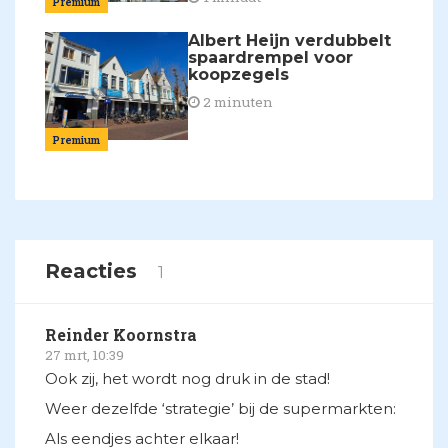
Premium
Albert Heijn verdubbelt
spaardrempel voor
koopzegels
2 minuten
Premium
Reacties
1
Reinder Koornstra
27 mrt, 10:39
Ook zij, het wordt nog druk in de stad!
Weer dezelfde ‘strategie’ bij de supermarkten:
Als eendjes achter elkaar!