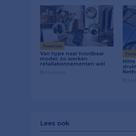
Premium
Van hype naar houdbaar
Pre
model: zo werken
Hitte
retailabonnementen wél
drukt
Neth
8 minuten
2 m
Lees ook