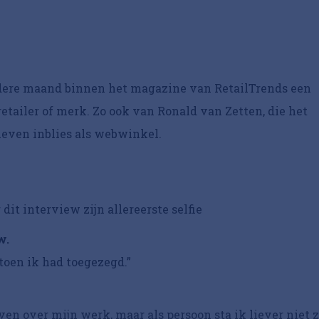
iedere maand binnen het magazine van RetailTrends een
etailer of merk. Zo ook van Ronald van Zetten, die het
leven inblies als webwinkel.
it interview zijn allereerste selfie
w.
t toen ik had toegezegd.”
en over mijn werk, maar als persoon sta ik liever niet 