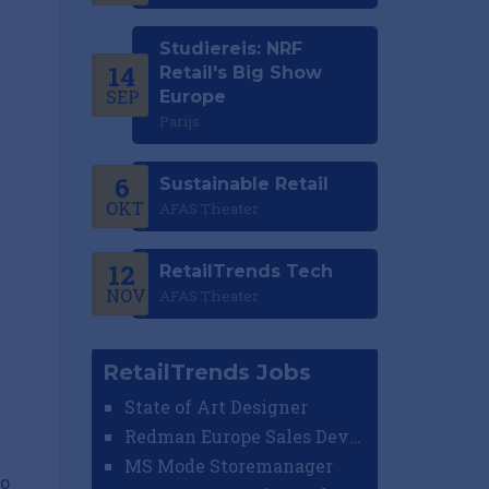
Studiereis: NRF
14
Retail's Big Show
SEP
Europe
Parijs
6
Sustainable Retail
OKT
AFAS Theater
12
RetailTrends Tech
NOV
AFAS Theater
RetailTrends Jobs
State of Art Designer
Redman Europe Sales Developer (Europe)
MS Mode Storemanager
zo