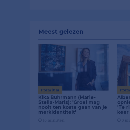
Meest gelezen
Premium
Pre
Kika Buhrmann (Marie-
Alber
Stella-Maris): 'Groei mag
opni
nooit ten koste gaan van je
'Te r
merkidentiteit'
keer
16 minuten
5 m