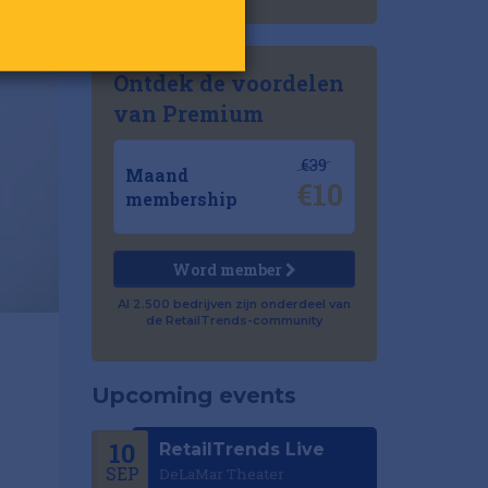
Ontdek de voordelen
van Premium
€39
Maand
€10
membership
Word member
Al 2.500 bedrijven zijn onderdeel van
de RetailTrends-community
Upcoming events
10
RetailTrends Live
SEP
DeLaMar Theater