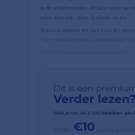
in de schijnwerpers. Je kunt maar beter 
selfie gemaakt waar ik alleen op sta.”
Waarom hebben we dan toch dit gesp
“Mijn ouders hebben me geleerd dat ik 
Wat hebben ze je nog meer geleerd?
“Als je iets wilt moet je ervoor werken en
Dit is een premium
Verder lezen
Sluit je net als 2.500 bedrijven aa
€10
Slechts
voor de eerste