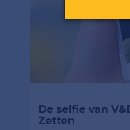
De selfie van V
Zetten