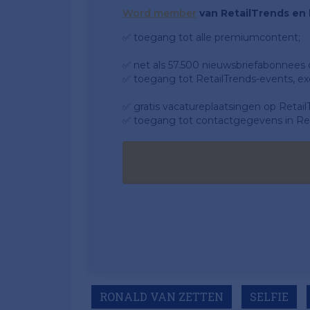
Word member
van RetailTrends en k
✅ toegang tot alle premiumcontent;
✅ net als 57.500 nieuwsbriefabonnees da
✅ toegang tot RetailTrends-events, ex
✅ gratis vacatureplaatsingen op Retail
✅ toegang tot contactgegevens in Ret
RONALD VAN ZETTEN
SELFIE