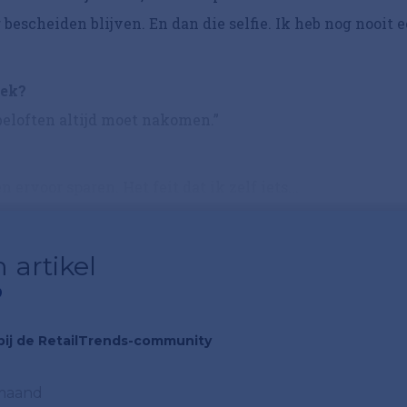
bescheiden blijven. En dan die selfie. Ik heb nog nooit 
rek?
beloften altijd moet nakomen.”
 ervoor sparen. Het feit dat ik zelf iets...
 artikel
?
n bij de RetailTrends-community
 maand