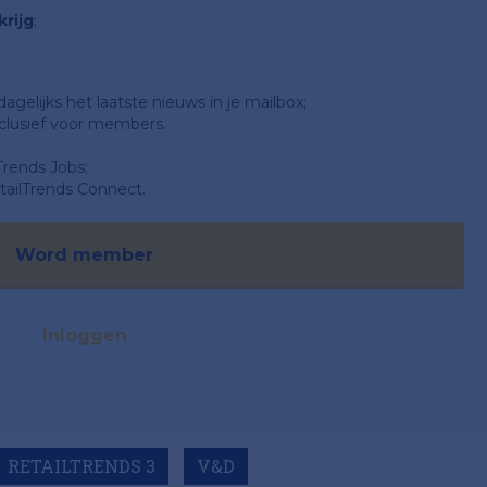
rijg
;
gelijks het laatste nieuws in je mailbox;
clusief voor members.
Trends Jobs;
ailTrends Connect.
Word member
Inloggen
RETAILTRENDS 3
V&D