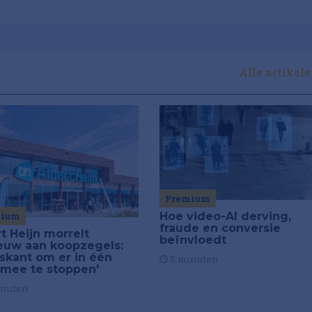
Alle artikel
Premium
mium
Hoe video-AI derving,
fraude en conversie
t Heijn morrelt
beïnvloedt
euw aan koopzegels:
iskant om er in één
5 minuten
 mee te stoppen'
inuten