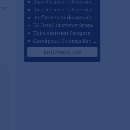
Dura Vermeer Uitvoerder GWW Amsterdam
een
Dura Vermeer Uitvoerder Civiel Nijmegen
Duifhuizen Verkoopmedewerker Ridderkerk
EK Retail Customer Support Omnichannel
Hubo Assistent Category Manager
Checkpoint Systems Key Accountmanager Benelux
RetailTrends Jobs