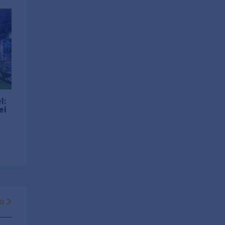
l:
el
en