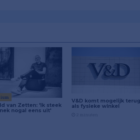
mium
V&D komt mogelijk teru
d van Zetten: 'Ik steek
als fysieke winkel
nek nogal eens uit'
2 minuten