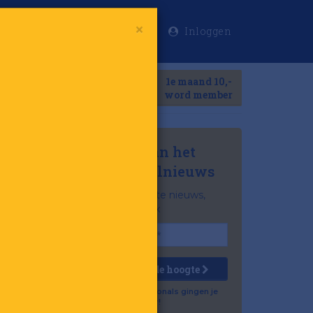
Inloggen
×
Meer
1e maand 10,-
Search
word member
Mis niets van het
laatste retailnieuws
Het belangrijkste nieuws,
gratis in je inbox
Houd mij op de hoogte
Al 57.500 professionals gingen je
voor!