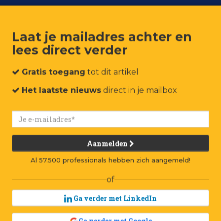
Laat je mailadres achter en
lees direct verder
um
Events
Connect
Jobs
Adverteren
Contact
Gratis toegang
tot dit artikel
Het laatste nieuws
direct in je mailbox
Aanmelden
Al 57.500 professionals hebben zich aangemeld!
of
Ga verder met LinkedIn