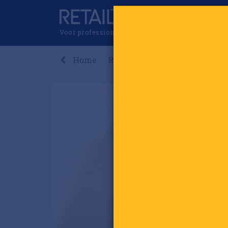
Voor professionals in retail & brands
Home
Recent
Nieuws
Premi