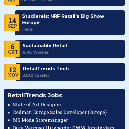
Studiereis: NRF Retail's Big Show
14
Europe
SEP
Parijs
6
Sustainable Retail
OKT
AFAS Theater
12
RetailTrends Tech
NOV
AFAS Theater
RetailTrends Jobs
State of Art Designer
Redman Europe Sales Developer (Europe)
MS Mode Storemanager
Dura Vermeer Uitvoerder GWW Amsterdam