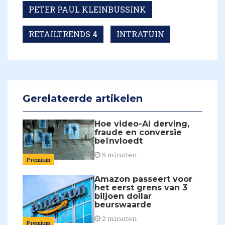
PETER PAUL KLEINBUSSINK
RETAILTRENDS 4
INTRATUIN
Gerelateerde artikelen
Hoe video-AI derving,
fraude en conversie
beïnvloedt
5 minuten
Premium
Amazon passeert voor
het eerst grens van 3
biljoen dollar
beurswaarde
2 minuten
Premium