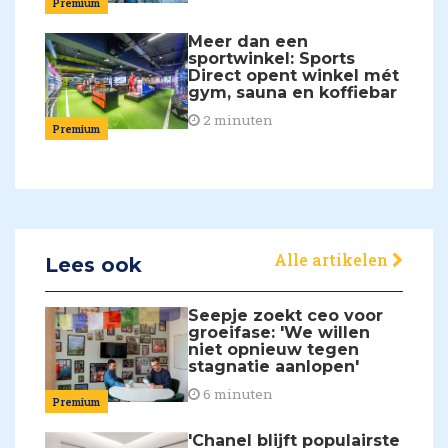
Premium
Meer dan een
sportwinkel: Sports
Direct opent winkel mét
gym, sauna en koffiebar
2 minuten
Premium
Alle artikelen
Lees ook
Seepje zoekt ceo voor
groeifase: 'We willen
niet opnieuw tegen
stagnatie aanlopen'
6 minuten
Premium
'Chanel blijft populairste