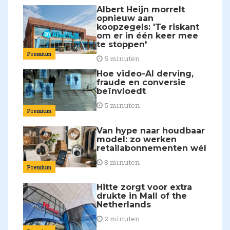
Albert Heijn morrelt
opnieuw aan
koopzegels: 'Te riskant
om er in één keer mee
te stoppen'
Premium
5 minuten
Hoe video-AI derving,
fraude en conversie
beïnvloedt
5 minuten
Premium
Van hype naar houdbaar
model: zo werken
retailabonnementen wél
8 minuten
Premium
Hitte zorgt voor extra
drukte in Mall of the
Netherlands
2 minuten