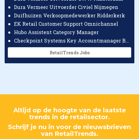
Dura Vermeer Uitvoerder Civiel Nijmegen
Duifhuizen Verkoopmedewerker Ridderkerk
EK Retail Customer Support Omnichannel
Hubo Assistent Category Manager
Checkpoint Systems Key Accountmanager Benelux
RetailTrends Jobs
Altijd op de hoogte van de laatste
trends in de retailsector.
Schrijf je nu in voor de nieuwsbrieven
van RetailTrends.