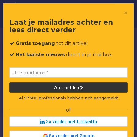
14x grootse innovaties
×
Laat je mailadres achter en
lees direct verder
Gratis toegang
tot dit artikel
Het laatste nieuws
direct in je mailbox
Aanmelden
Al 57.500 professionals hebben zich aangemeld!
of
Ga verder met LinkedIn
Ga verder met Google