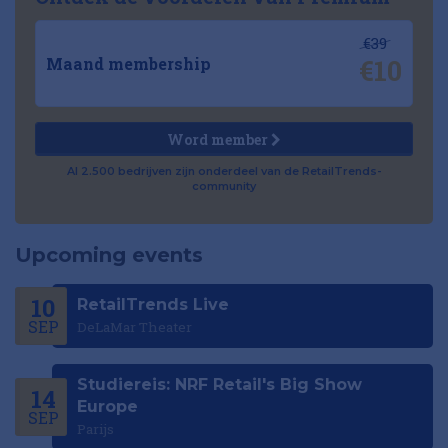
€39
€10
Maand membership
Word member
Al 2.500 bedrijven zijn onderdeel van de RetailTrends-
community
Upcoming events
10
RetailTrends Live
SEP
DeLaMar Theater
Studiereis: NRF Retail's Big Show
14
Europe
SEP
Parijs