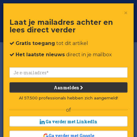
×
Toggle
Voor professionals in retail & brands
Laat je mailadres achter en
navigat
lees direct verder
Word member
Gratis toegang
tot dit artikel
Het laatste nieuws
direct in je mailbox
Aanmelden
Al 57.500 professionals hebben zich aangemeld!
of
Ga verder met LinkedIn
Ga verder met Google