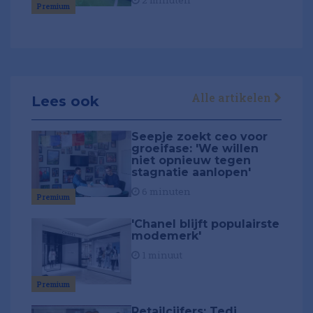
2 minuten
Premium
Alle artikelen
Lees ook
Seepje zoekt ceo voor
groeifase: 'We willen
niet opnieuw tegen
stagnatie aanlopen'
6 minuten
Premium
'Chanel blijft populairste
modemerk'
1 minuut
Premium
Retailcijfers: Tedi