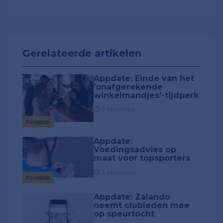
Gerelateerde artikelen
Appdate: Einde van het
'onafgerekende
winkelmandjes'-tijdperk
3 minuten
Premium
Appdate:
Voedingsadvies op
maat voor topsporters
3 minuten
Premium
Appdate: Zalando
neemt clubleden mee
op speurtocht