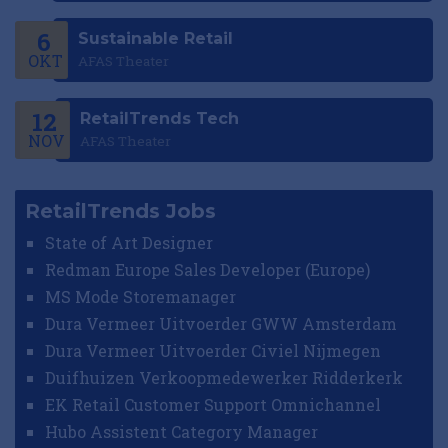
6
Sustainable Retail
OKT
AFAS Theater
12
RetailTrends Tech
NOV
AFAS Theater
RetailTrends Jobs
State of Art Designer
Redman Europe Sales Developer (Europe)
MS Mode Storemanager
Dura Vermeer Uitvoerder GWW Amsterdam
Dura Vermeer Uitvoerder Civiel Nijmegen
Duifhuizen Verkoopmedewerker Ridderkerk
EK Retail Customer Support Omnichannel
Hubo Assistent Category Manager