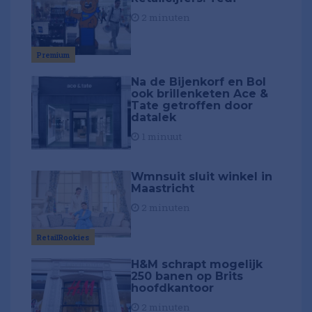
2 minuten
Premium
Na de Bijenkorf en Bol
ook brillenketen Ace &
Tate getroffen door
datalek
1 minuut
Wmnsuit sluit winkel in
Maastricht
2 minuten
RetailRookies
H&M schrapt mogelijk
250 banen op Brits
hoofdkantoor
2 minuten