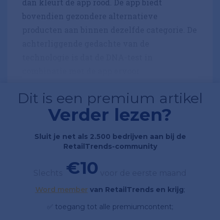
dan kleurt de app rood. De app biedt
bovendien gezondere alternatieve
producten aan binnen dezelfde categorie. De
achterliggende gedachte van de
technologie is dat de DNA-test in
combinatie met de app ervoor...
Dit is een premium artikel
Verder lezen?
Sluit je net als 2.500 bedrijven aan bij de
RetailTrends-community
€10
Slechts
voor de eerste maand
Word member
van RetailTrends en krijg
;
✅ toegang tot alle premiumcontent;