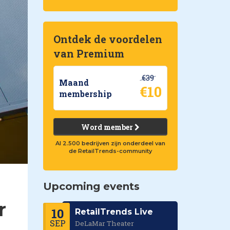
Ontdek de voordelen
van Premium
€39
Maand
€10
membership
Word member
Al 2.500 bedrijven zijn onderdeel van
de RetailTrends-community
Upcoming events
r
10
RetailTrends Live
SEP
DeLaMar Theater