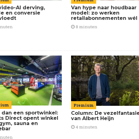
Van hype naar houdbaar
video-AI derving,
model: zo werken
de en conversie
retailabonnementen wél
vloedt
8 minuten
inuten
mium
Premium
 dan een sportwinkel:
Column: De vezelfantasi
ts Direct opent winkel
van Albert Heijn
gym, sauna en
4 minuten
ebar
inuten