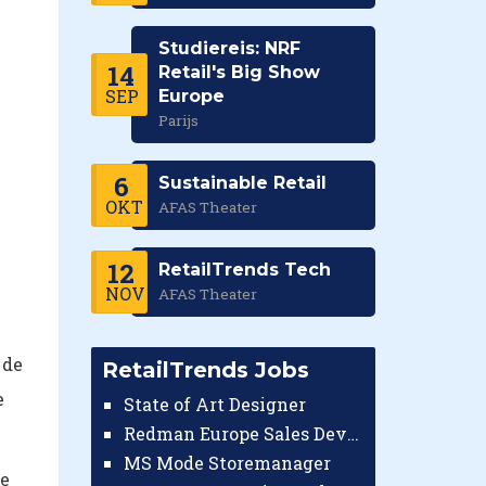
Studiereis: NRF
14
Retail's Big Show
SEP
Europe
Parijs
6
Sustainable Retail
OKT
AFAS Theater
12
RetailTrends Tech
NOV
AFAS Theater
 de
RetailTrends Jobs
e
State of Art Designer
Redman Europe Sales Developer (Europe)
MS Mode Storemanager
te