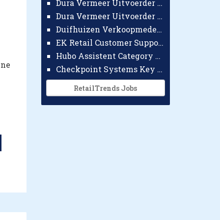
Dura Vermeer Uitvoerder GWW Amsterdam
Dura Vermeer Uitvoerder Civiel Nijmegen
Duifhuizen Verkoopmedewerker Ridderkerk
EK Retail Customer Support Omnichannel
Hubo Assistent Category Manager
nne
Checkpoint Systems Key Accountmanager Benelux
RetailTrends Jobs