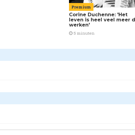
Premium
Corine Duchenne: 'Het
leven is heel veel meer 
werken'
5 minuten