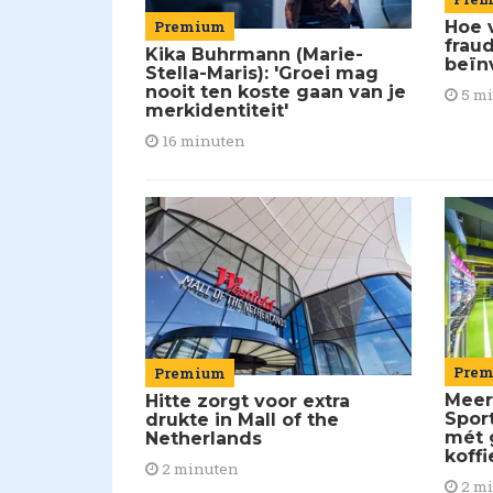
Premium
Hoe 
frau
Kika Buhrmann (Marie-
beïn
Stella-Maris): 'Groei mag
nooit ten koste gaan van je
5 m
merkidentiteit'
16 minuten
Pre
Premium
Meer
Hitte zorgt voor extra
Spor
drukte in Mall of the
mét 
Netherlands
koffi
2 minuten
2 m