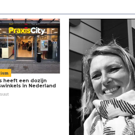
mium
s heeft een dozijn
swinkels in Nederland
nuut