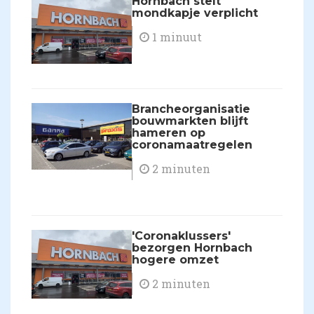
Hornbach stelt
mondkapje verplicht
1 minuut
Brancheorganisatie
bouwmarkten blijft
hameren op
coronamaatregelen
2 minuten
'Coronaklussers'
bezorgen Hornbach
hogere omzet
2 minuten