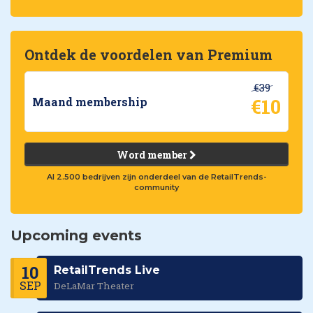
Ontdek de voordelen van Premium
€39
€10
Maand membership
Word member
Al 2.500 bedrijven zijn onderdeel van de RetailTrends-
community
Upcoming events
10
RetailTrends Live
SEP
DeLaMar Theater