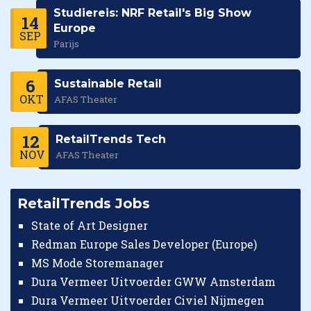
Studiereis: NRF Retail's Big Show
14
Europe
SEP
Parijs
6
Sustainable Retail
OKT
AFAS Theater
12
RetailTrends Tech
NOV
AFAS Theater
RetailTrends Jobs
State of Art Designer
Redman Europe Sales Developer (Europe)
MS Mode Storemanager
Dura Vermeer Uitvoerder GWW Amsterdam
Dura Vermeer Uitvoerder Civiel Nijmegen