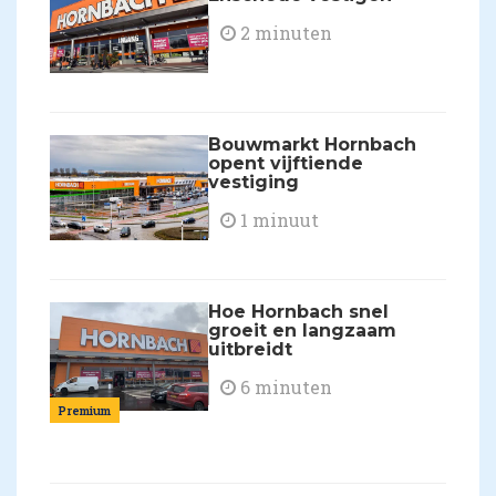
2 minuten
Bouwmarkt Hornbach
opent vijftiende
vestiging
1 minuut
Hoe Hornbach snel
groeit en langzaam
uitbreidt
6 minuten
Premium