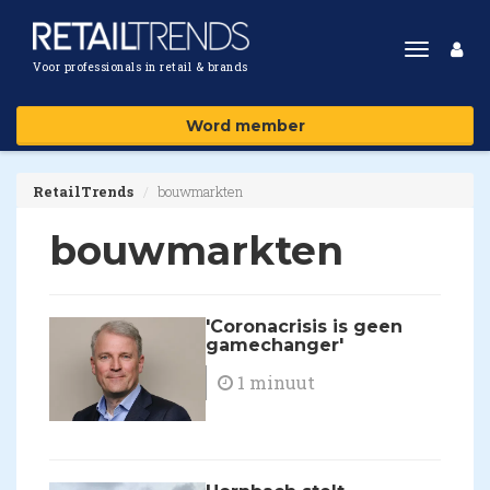
Toggle
Voor professionals in retail & brands
navigat
Word member
RetailTrends
bouwmarkten
bouwmarkten
'Coronacrisis is geen
gamechanger'
1 minuut