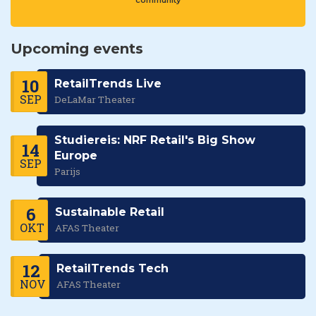
community
Upcoming events
10
RetailTrends Live
SEP
DeLaMar Theater
Studiereis: NRF Retail's Big Show
14
Europe
SEP
Parijs
6
Sustainable Retail
OKT
AFAS Theater
12
RetailTrends Tech
NOV
AFAS Theater