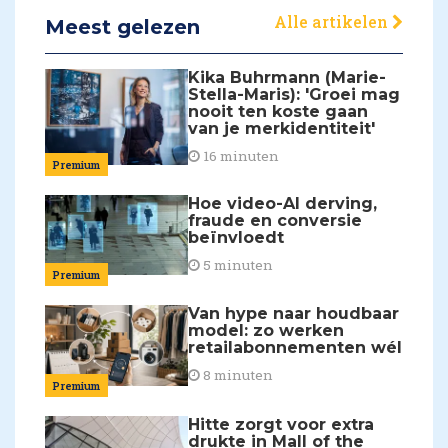
Alle artikelen
Meest gelezen
Kika Buhrmann (Marie-
Stella-Maris): 'Groei mag
nooit ten koste gaan
van je merkidentiteit'
16 minuten
Premium
Hoe video-AI derving,
fraude en conversie
beïnvloedt
5 minuten
Premium
Van hype naar houdbaar
model: zo werken
retailabonnementen wél
8 minuten
Premium
Hitte zorgt voor extra
drukte in Mall of the