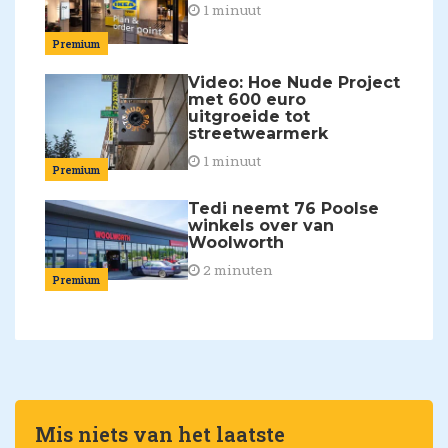
1 minuut
Premium
Video: Hoe Nude Project
met 600 euro
uitgroeide tot
streetwearmerk
1 minuut
Premium
Tedi neemt 76 Poolse
winkels over van
Woolworth
2 minuten
Premium
Mis niets van het laatste