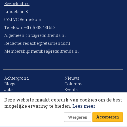
Bezoekadres
Lindelaan 8
6721 VC Bennekom
Telefoon: +31 (0) 318 431 553
Algemeen:
info@retailtrends.nl
Redactie:
redactie@retailtrends.nl
Membership:
member@retailtrends.nl
Achtergrond
Nieuws
10 collega’s
Blogs
Columns
Jobs
Events
Contact
Word member
Deze website maakt gebruik van cookies om de best
Archief
Sitemap
Korting op events
mogelijke ervaring te bieden.
Lees meer
Accepteren
Weigeren
Website is powered by